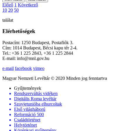
Előző
1
Következő
10
20
50
találat
Elérhetőségek
Postacím: 1250 Budapest, Postafiók 3.
Cím: 1014 Budapest, Bécsi kapu tér 2-4.
Tel.: +36 1 225 2843, +36 1 225 2844
E-mail: info@mnl.gov.hu
e-mail
facebook
vimeo
Magyar Nemzeti Levéltár © 2020 Minden jog fenntartva
Gyűjtemények
Rendszerváltás vidéken
Digitális Roma levéltár
Szovjetunióba elhurcoltak
Első világháború
Reformáció 500
Családtörténet
Helytörténet
Középkori gyűjtemény