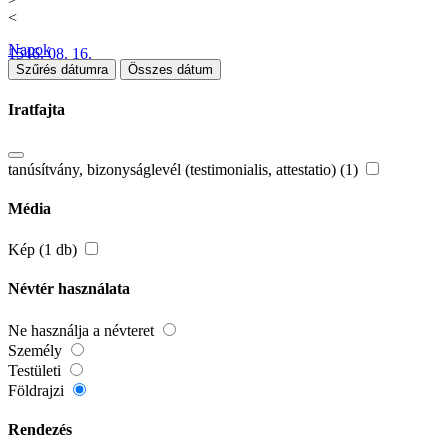
<
Napok
1546. 08. 16.
Szűrés dátumra
Összes dátum
Iratfajta
tanúsítvány, bizonyságlevél (testimonialis, attestatio) (1)
Média
Kép (1 db)
Névtér használata
Ne használja a névteret
Személy
Testületi
Földrajzi
Rendezés