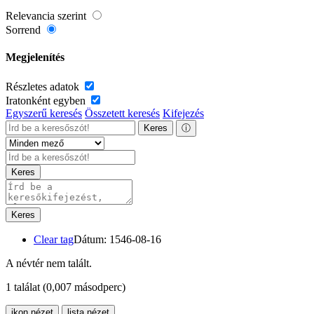
Relevancia szerint
Sorrend
Megjelenítés
Részletes adatok
Iratonként egyben
Egyszerű keresés
Összetett keresés
Kifejezés
Keres
ⓘ
Keres
Keres
Clear tag
Dátum: 1546-08-16
A névtér nem talált.
1 találat
(0,007 másodperc)
ikon nézet
lista nézet