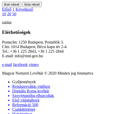
ikon nézet
lista nézet
Előző
1
Következő
10
20
50
találat
Elérhetőségek
Postacím: 1250 Budapest, Postafiók 3.
Cím: 1014 Budapest, Bécsi kapu tér 2-4.
Tel.: +36 1 225 2843, +36 1 225 2844
E-mail: info@mnl.gov.hu
e-mail
facebook
vimeo
Magyar Nemzeti Levéltár © 2020 Minden jog fenntartva
Gyűjtemények
Rendszerváltás vidéken
Digitális Roma levéltár
Szovjetunióba elhurcoltak
Első világháború
Reformáció 500
Családtörténet
Helytörténet