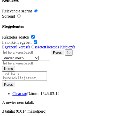
Rendezés
Relevancia szerint
Sorrend
Megjelenítés
Részletes adatok
Iratonként egyben
Egyszerű keresés
Összetett keresés
Kifejezés
Keres
ⓘ
Keres
Keres
Clear tag
Dátum: 1546-03-12
A névtér nem talált.
3 találat
(0,014 másodperc)