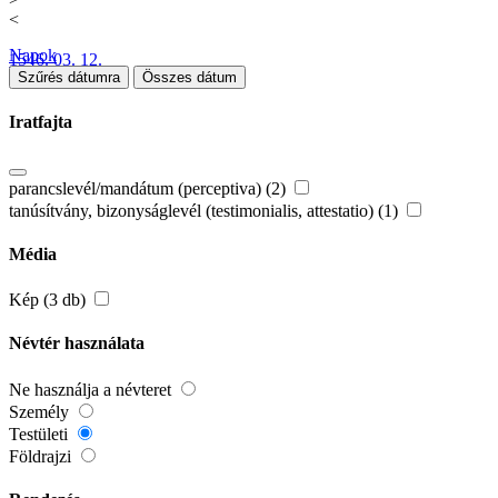
<
Napok
1546. 03. 12.
Szűrés dátumra
Összes dátum
Iratfajta
parancslevél/mandátum (perceptiva) (2)
tanúsítvány, bizonyságlevél (testimonialis, attestatio) (1)
Média
Kép (3 db)
Névtér használata
Ne használja a névteret
Személy
Testületi
Földrajzi