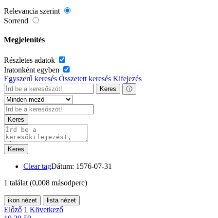
Relevancia szerint
Sorrend
Megjelenítés
Részletes adatok
Iratonként egyben
Egyszerű keresés
Összetett keresés
Kifejezés
Keres
ⓘ
Keres
Keres
Clear tag
Dátum: 1576-07-31
1 találat
(0,008 másodperc)
ikon nézet
lista nézet
Előző
1
Következő