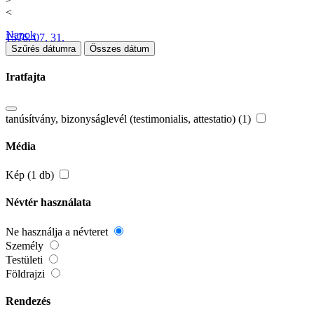
<
Napok
1576. 07. 31.
Szűrés dátumra
Összes dátum
Iratfajta
tanúsítvány, bizonyságlevél (testimonialis, attestatio) (1)
Média
Kép (1 db)
Névtér használata
Ne használja a névteret
Személy
Testületi
Földrajzi
Rendezés