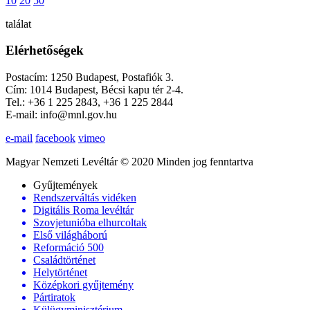
10
20
50
találat
Elérhetőségek
Postacím: 1250 Budapest, Postafiók 3.
Cím: 1014 Budapest, Bécsi kapu tér 2-4.
Tel.: +36 1 225 2843, +36 1 225 2844
E-mail: info@mnl.gov.hu
e-mail
facebook
vimeo
Magyar Nemzeti Levéltár © 2020 Minden jog fenntartva
Gyűjtemények
Rendszerváltás vidéken
Digitális Roma levéltár
Szovjetunióba elhurcoltak
Első világháború
Reformáció 500
Családtörténet
Helytörténet
Középkori gyűjtemény
Pártiratok
Külügyminisztérium