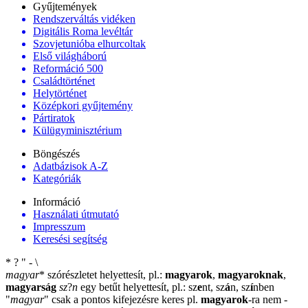
Gyűjtemények
Rendszerváltás vidéken
Digitális Roma levéltár
Szovjetunióba elhurcoltak
Első világháború
Reformáció 500
Családtörténet
Helytörténet
Középkori gyűjtemény
Pártiratok
Külügyminisztérium
Böngészés
Adatbázisok A-Z
Kategóriák
Információ
Használati útmutató
Impresszum
Keresési segítség
*
?
"
-
\
magyar
*
szórészletet helyettesít, pl.:
magyarok
,
magyaroknak
,
magyarság
sz
?
n
egy betűt helyettesít, pl.: sz
e
nt, sz
á
n, sz
í
nben
"
magyar
"
csak a pontos kifejezésre keres pl.
magyarok
-ra nem
-