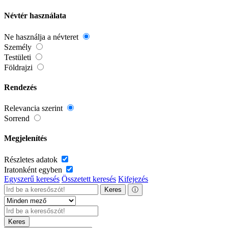
Névtér használata
Ne használja a névteret
Személy
Testületi
Földrajzi
Rendezés
Relevancia szerint
Sorrend
Megjelenítés
Részletes adatok
Iratonként egyben
Egyszerű keresés
Összetett keresés
Kifejezés
Keres
ⓘ
Keres