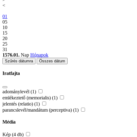
<
01
05
10
15
20
25
31
1576.01.
Nap
Hónapok
Szűrés dátumra
Összes dátum
Iratfajta
adománylevél (1)
emlékeztető (memorialis) (1)
jelentés (relatio) (1)
parancslevél/mandátum (perceptiva) (1)
Média
Kép (4 db)