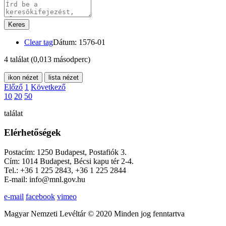
Keres
Clear tag
Dátum: 1576-01
4 találat
(0,013 másodperc)
ikon nézet
lista nézet
Előző
1
Következő
10
20
50
találat
Elérhetőségek
Postacím: 1250 Budapest, Postafiók 3.
Cím: 1014 Budapest, Bécsi kapu tér 2-4.
Tel.: +36 1 225 2843, +36 1 225 2844
E-mail: info@mnl.gov.hu
e-mail
facebook
vimeo
Magyar Nemzeti Levéltár © 2020 Minden jog fenntartva