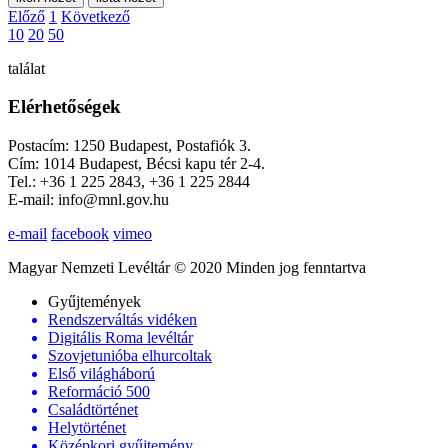
Előző
1
Következő
10
20
50
találat
Elérhetőségek
Postacím: 1250 Budapest, Postafiók 3.
Cím: 1014 Budapest, Bécsi kapu tér 2-4.
Tel.: +36 1 225 2843, +36 1 225 2844
E-mail: info@mnl.gov.hu
e-mail
facebook
vimeo
Magyar Nemzeti Levéltár © 2020 Minden jog fenntartva
Gyűjtemények
Rendszerváltás vidéken
Digitális Roma levéltár
Szovjetunióba elhurcoltak
Első világháború
Reformáció 500
Családtörténet
Helytörténet
Középkori gyűjtemény