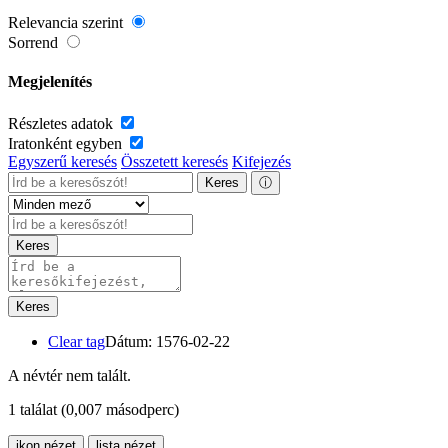
Relevancia szerint
Sorrend
Megjelenítés
Részletes adatok
Iratonként egyben
Egyszerű keresés
Összetett keresés
Kifejezés
Keres
ⓘ
Keres
Keres
Clear tag
Dátum: 1576-02-22
A névtér nem talált.
1 találat
(0,007 másodperc)
ikon nézet
lista nézet