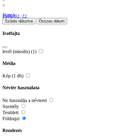
<
Napok
1576. 02. 22.
Szűrés dátumra
Összes dátum
Iratfajta
levél (missilis) (1)
Média
Kép (1 db)
Névtér használata
Ne használja a névteret
Személy
Testületi
Földrajzi
Rendezés