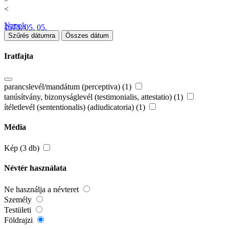
<
Napok
1573. 05. 05.
Szűrés dátumra
Összes dátum
Iratfajta
parancslevél/mandátum (perceptiva) (1)
tanúsítvány, bizonyságlevél (testimonialis, attestatio) (1)
ítéletlevél (sententionalis) (adiudicatoria) (1)
Média
Kép (3 db)
Névtér használata
Ne használja a névteret
Személy
Testületi
Földrajzi