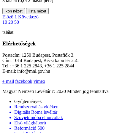
3 találat
(0,012 másodperc)
ikon nézet
lista nézet
Előző
1
Következő
10
20
50
találat
Elérhetőségek
Postacím: 1250 Budapest, Postafiók 3.
Cím: 1014 Budapest, Bécsi kapu tér 2-4.
Tel.: +36 1 225 2843, +36 1 225 2844
E-mail: info@mnl.gov.hu
e-mail
facebook
vimeo
Magyar Nemzeti Levéltár © 2020 Minden jog fenntartva
Gyűjtemények
Rendszerváltás vidéken
Digitális Roma levéltár
Szovjetunióba elhurcoltak
Első világháború
Reformáció 500