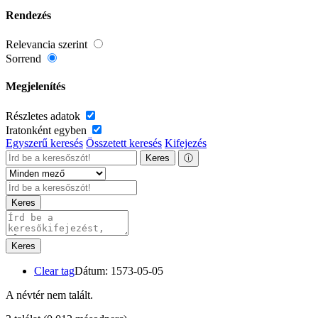
Rendezés
Relevancia szerint
Sorrend
Megjelenítés
Részletes adatok
Iratonként egyben
Egyszerű keresés
Összetett keresés
Kifejezés
Keres
ⓘ
Keres
Keres
Clear tag
Dátum: 1573-05-05
A névtér nem talált.