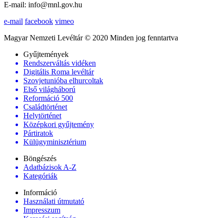
E-mail: info@mnl.gov.hu
e-mail
facebook
vimeo
Magyar Nemzeti Levéltár © 2020 Minden jog fenntartva
Gyűjtemények
Rendszerváltás vidéken
Digitális Roma levéltár
Szovjetunióba elhurcoltak
Első világháború
Reformáció 500
Családtörténet
Helytörténet
Középkori gyűjtemény
Pártiratok
Külügyminisztérium
Böngészés
Adatbázisok A-Z
Kategóriák
Információ
Használati útmutató
Impresszum