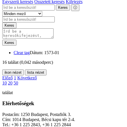
Egyszerű keresés
Összetett keresés
Kifejezés
Keres
ⓘ
Keres
Keres
Clear tag
Dátum: 1573-01
16 találat
(0,042 másodperc)
ikon nézet
lista nézet
Előző
1
Következő
10
20
50
találat
Elérhetőségek
Postacím: 1250 Budapest, Postafiók 3.
Cím: 1014 Budapest, Bécsi kapu tér 2-4.
Tel.: +36 1 225 2843, +36 1 225 2844