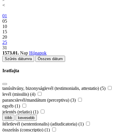
<
01
05
10
15
20
25
31
1573.01.
Nap
Hónapok
Szűrés dátumra
Összes dátum
Iratfajta
tanúsítvány, bizonyságlevél (testimonialis, attestatio) (5)
levél (missilis) (4)
parancslevél/mandátum (perceptiva) (3)
egyéb (1)
jelentés (relatio) (1)
több
kevesebb
ítéletlevél (sententionalis) (adiudicatoria) (1)
összeírás (conscriptio) (1)