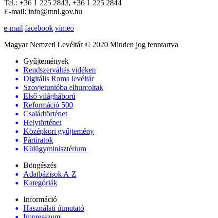
Tel.: +36 1 225 2843, +36 1 225 2844
E-mail: info@mnl.gov.hu
e-mail
facebook
vimeo
Magyar Nemzeti Levéltár © 2020 Minden jog fenntartva
Gyűjtemények
Rendszerváltás vidéken
Digitális Roma levéltár
Szovjetunióba elhurcoltak
Első világháború
Reformáció 500
Családtörténet
Helytörténet
Középkori gyűjtemény
Pártiratok
Külügyminisztérium
Böngészés
Adatbázisok A-Z
Kategóriák
Információ
Használati útmutató
Impresszum