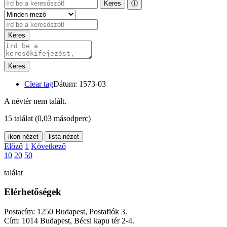
Keres
ⓘ
Keres
Keres
Clear tag
Dátum: 1573-03
A névtér nem talált.
15 találat
(0,03 másodperc)
ikon nézet
lista nézet
Előző
1
Következő
10
20
50
találat
Elérhetőségek
Postacím: 1250 Budapest, Postafiók 3.
Cím: 1014 Budapest, Bécsi kapu tér 2-4.