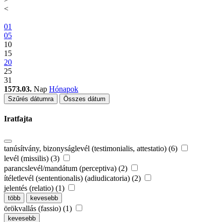
<
01
05
10
15
20
25
31
1573.03.
Nap
Hónapok
Szűrés dátumra
Összes dátum
Iratfajta
tanúsítvány, bizonyságlevél (testimonialis, attestatio) (6)
levél (missilis) (3)
parancslevél/mandátum (perceptiva) (2)
ítéletlevél (sententionalis) (adiudicatoria) (2)
jelentés (relatio) (1)
több
kevesebb
örökvallás (fassio) (1)
kevesebb