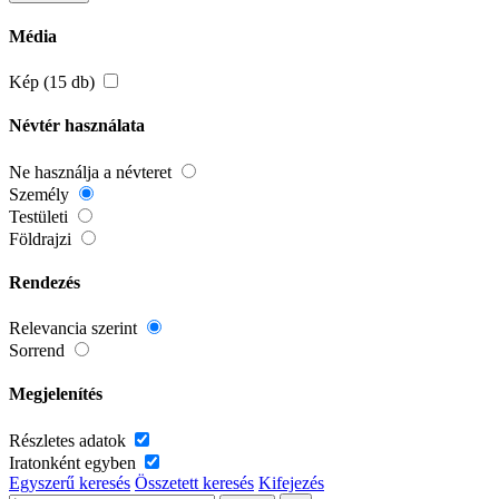
Média
Kép (15 db)
Névtér használata
Ne használja a névteret
Személy
Testületi
Földrajzi
Rendezés
Relevancia szerint
Sorrend
Megjelenítés
Részletes adatok
Iratonként egyben
Egyszerű keresés
Összetett keresés
Kifejezés