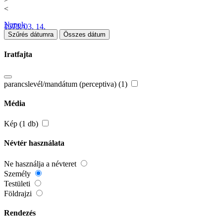
<
Napok
1573. 03. 14.
Szűrés dátumra
Összes dátum
Iratfajta
parancslevél/mandátum (perceptiva) (1)
Média
Kép (1 db)
Névtér használata
Ne használja a névteret
Személy
Testületi
Földrajzi
Rendezés