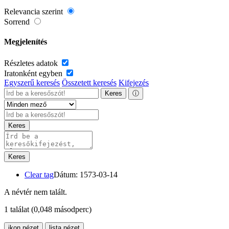
Relevancia szerint
Sorrend
Megjelenítés
Részletes adatok
Iratonként egyben
Egyszerű keresés
Összetett keresés
Kifejezés
Keres
ⓘ
Keres
Keres
Clear tag
Dátum: 1573-03-14
A névtér nem talált.
1 találat
(0,048 másodperc)
ikon nézet
lista nézet