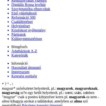
Rendszerváltás vidéken
Digitális Roma levéltár
Szovjetunióba elhurcoltak
Első világháború
Reformáció 500
Családtörténet
Helytörténet
Középkori gyűjtemény
Pártiratok
Külügyminisztérium
Böngészés
Adatbázisok A-Z
Kategóriák
Információ
Használati útmutató
Impresszum
Keresési segítség
*
?
"
-
\
magyar
*
szórészletet helyettesít, pl.:
magyarok
,
magyaroknak
,
magyarság
sz
?
n
egy betűt helyettesít, pl.: sz
e
nt, sz
á
n, sz
í
nben
"
magyar
"
csak a pontos kifejezésre keres pl.
magyarok
-ra nem
-
alma
kihagyja azokat a találatokat, amelyben az
alma
szó
megtalálható
Részletes keresési útmutató