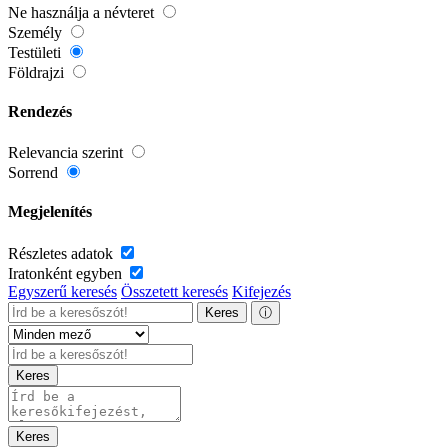
Ne használja a névteret
Személy
Testületi
Földrajzi
Rendezés
Relevancia szerint
Sorrend
Megjelenítés
Részletes adatok
Iratonként egyben
Egyszerű keresés
Összetett keresés
Kifejezés
Keres
ⓘ
Keres
Keres