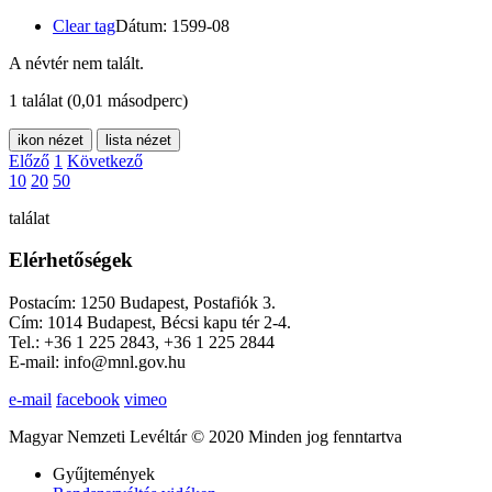
Clear tag
Dátum: 1599-08
A névtér nem talált.
1 találat
(0,01 másodperc)
ikon nézet
lista nézet
Előző
1
Következő
10
20
50
találat
Elérhetőségek
Postacím: 1250 Budapest, Postafiók 3.
Cím: 1014 Budapest, Bécsi kapu tér 2-4.
Tel.: +36 1 225 2843, +36 1 225 2844
E-mail: info@mnl.gov.hu
e-mail
facebook
vimeo
Magyar Nemzeti Levéltár © 2020 Minden jog fenntartva
Gyűjtemények