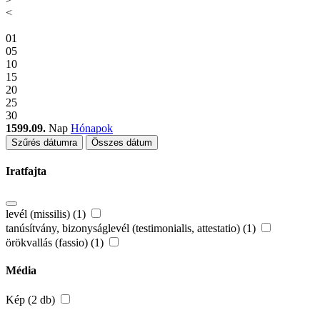
<
01
05
10
15
20
25
30
1599.09.
Nap
Hónapok
Szűrés dátumra
Összes dátum
Iratfajta
levél (missilis) (1)
tanúsítvány, bizonyságlevél (testimonialis, attestatio) (1)
örökvallás (fassio) (1)
Média
Kép (2 db)