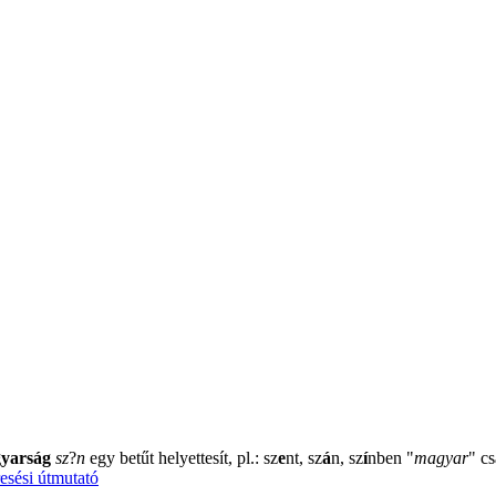
yarság
sz
?
n
egy betűt helyettesít, pl.: sz
e
nt, sz
á
n, sz
í
nben
"
magyar
"
cs
esési útmutató