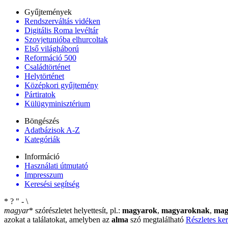
Gyűjtemények
Rendszerváltás vidéken
Digitális Roma levéltár
Szovjetunióba elhurcoltak
Első világháború
Reformáció 500
Családtörténet
Helytörténet
Középkori gyűjtemény
Pártiratok
Külügyminisztérium
Böngészés
Adatbázisok A-Z
Kategóriák
Információ
Használati útmutató
Impresszum
Keresési segítség
*
?
"
-
\
magyar
*
szórészletet helyettesít, pl.:
magyarok
,
magyaroknak
,
mag
azokat a találatokat, amelyben az
alma
szó megtalálható
Részletes ker