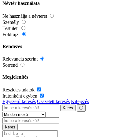
Névtér használata
Ne használja a névteret
Személy
Testületi
Földrajzi
Rendezés
Relevancia szerint
Sorrend
Megjelenítés
Részletes adatok
Iratonként egyben
Egyszerű keresés
Összetett keresés
Kifejezés
Keres
ⓘ
Keres