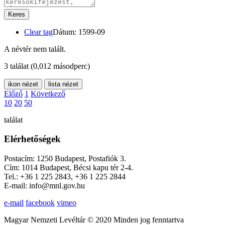
Keres
Clear tag
Dátum: 1599-09
A névtér nem talált.
3 találat
(0,012 másodperc)
ikon nézet
lista nézet
Előző
1
Következő
10
20
50
találat
Elérhetőségek
Postacím: 1250 Budapest, Postafiók 3.
Cím: 1014 Budapest, Bécsi kapu tér 2-4.
Tel.: +36 1 225 2843, +36 1 225 2844
E-mail: info@mnl.gov.hu
e-mail
facebook
vimeo
Magyar Nemzeti Levéltár © 2020 Minden jog fenntartva