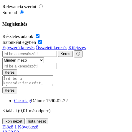
Relevancia szerint
Sorrend
Megjelenítés
Részletes adatok
Iratonként egyben
Egyszerű keresés
Összetett keresés
Kifejezés
Keres
ⓘ
Keres
Keres
Clear tag
Dátum: 1590-02-22
3 találat
(0,01 másodperc)
ikon nézet
lista nézet
Előző
1
Következő