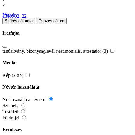
<
Napok
1590. 02. 22.
Szűrés dátumra
Összes dátum
Iratfajta
tanúsítvány, bizonyságlevél (testimonialis, attestatio) (3)
Média
Kép (2 db)
Névtér használata
Ne használja a névteret
Személy
Testületi
Földrajzi
Rendezés