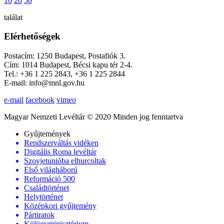
10
20
50
találat
Elérhetőségek
Postacím: 1250 Budapest, Postafiók 3.
Cím: 1014 Budapest, Bécsi kapu tér 2-4.
Tel.: +36 1 225 2843, +36 1 225 2844
E-mail: info@mnl.gov.hu
e-mail
facebook
vimeo
Magyar Nemzeti Levéltár © 2020 Minden jog fenntartva
Gyűjtemények
Rendszerváltás vidéken
Digitális Roma levéltár
Szovjetunióba elhurcoltak
Első világháború
Reformáció 500
Családtörténet
Helytörténet
Középkori gyűjtemény
Pártiratok
Külügyminisztérium