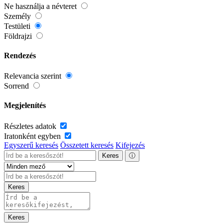
Ne használja a névteret
Személy
Testületi
Földrajzi
Rendezés
Relevancia szerint
Sorrend
Megjelenítés
Részletes adatok
Iratonként egyben
Egyszerű keresés
Összetett keresés
Kifejezés
Keres
ⓘ
Keres
Keres