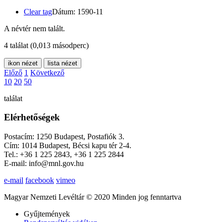
Clear tag
Dátum: 1590-11
A névtér nem talált.
4 találat
(0,013 másodperc)
ikon nézet
lista nézet
Előző
1
Következő
10
20
50
találat
Elérhetőségek
Postacím: 1250 Budapest, Postafiók 3.
Cím: 1014 Budapest, Bécsi kapu tér 2-4.
Tel.: +36 1 225 2843, +36 1 225 2844
E-mail: info@mnl.gov.hu
e-mail
facebook
vimeo
Magyar Nemzeti Levéltár © 2020 Minden jog fenntartva
Gyűjtemények