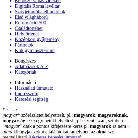
Rendszerváltás vidéken
Digitális Roma levéltár
Szovjetunióba elhurcoltak
Első világháború
Reformáció 500
Családtörténet
Helytörténet
Középkori gyűjtemény
Pártiratok
Külügyminisztérium
Böngészés
Adatbázisok A-Z
Kategóriák
Információ
Használati útmutató
Impresszum
Keresési segítség
*
?
"
-
\
magyar
*
szórészletet helyettesít, pl.:
magyarok
,
magyaroknak
,
magyarság
sz
?
n
egy betűt helyettesít, pl.: sz
e
nt, sz
á
n, sz
í
nben
"
magyar
"
csak a pontos kifejezésre keres pl.
magyarok
-ra nem
-
alma
kihagyja azokat a találatokat, amelyben az
alma
szó
megtalálható
Részletes keresési útmutató