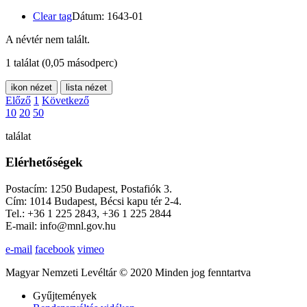
Clear tag
Dátum: 1643-01
A névtér nem talált.
1 találat
(0,05 másodperc)
ikon nézet
lista nézet
Előző
1
Következő
10
20
50
találat
Elérhetőségek
Postacím: 1250 Budapest, Postafiók 3.
Cím: 1014 Budapest, Bécsi kapu tér 2-4.
Tel.: +36 1 225 2843, +36 1 225 2844
E-mail: info@mnl.gov.hu
e-mail
facebook
vimeo
Magyar Nemzeti Levéltár © 2020 Minden jog fenntartva
Gyűjtemények