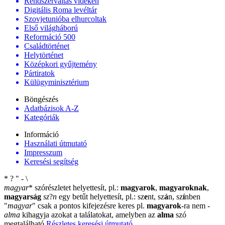
Rendszerváltás vidéken
Digitális Roma levéltár
Szovjetunióba elhurcoltak
Első világháború
Reformáció 500
Családtörténet
Helytörténet
Középkori gyűjtemény
Pártiratok
Külügyminisztérium
Böngészés
Adatbázisok A-Z
Kategóriák
Információ
Használati útmutató
Impresszum
Keresési segítség
*
?
"
-
\
magyar
*
szórészletet helyettesít, pl.:
magyarok
,
magyaroknak
,
magyarság
sz
?
n
egy betűt helyettesít, pl.: sz
e
nt, sz
á
n, sz
í
nben
"
magyar
"
csak a pontos kifejezésre keres pl.
magyarok
-ra nem
-
alma
kihagyja azokat a találatokat, amelyben az
alma
szó
megtalálható
Részletes keresési útmutató