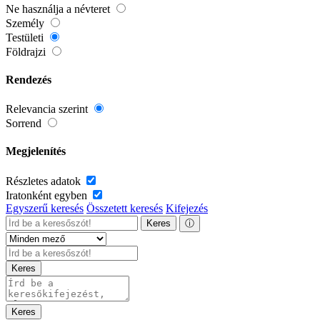
Ne használja a névteret
Személy
Testületi
Földrajzi
Rendezés
Relevancia szerint
Sorrend
Megjelenítés
Részletes adatok
Iratonként egyben
Egyszerű keresés
Összetett keresés
Kifejezés
Keres
ⓘ
Keres
Keres