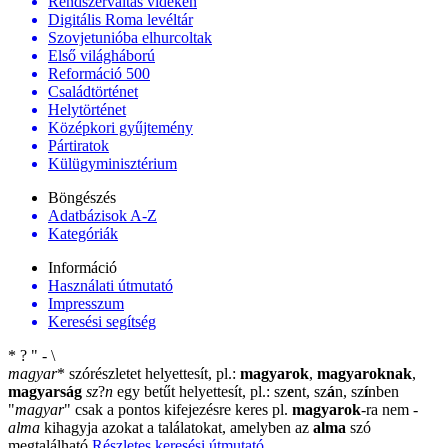
Rendszerváltás vidéken
Digitális Roma levéltár
Szovjetunióba elhurcoltak
Első világháború
Reformáció 500
Családtörténet
Helytörténet
Középkori gyűjtemény
Pártiratok
Külügyminisztérium
Böngészés
Adatbázisok A-Z
Kategóriák
Információ
Használati útmutató
Impresszum
Keresési segítség
*
?
"
-
\
magyar
*
szórészletet helyettesít, pl.:
magyarok
,
magyaroknak
,
magyarság
sz
?
n
egy betűt helyettesít, pl.: sz
e
nt, sz
á
n, sz
í
nben
"
magyar
"
csak a pontos kifejezésre keres pl.
magyarok
-ra nem
-
alma
kihagyja azokat a találatokat, amelyben az
alma
szó
megtalálható
Részletes keresési útmutató