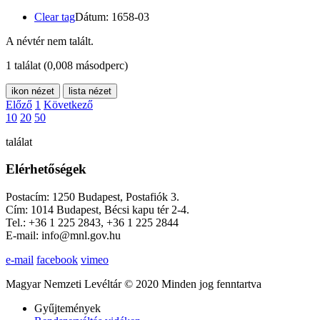
Clear tag
Dátum: 1658-03
A névtér nem talált.
1 találat
(0,008 másodperc)
ikon nézet
lista nézet
Előző
1
Következő
10
20
50
találat
Elérhetőségek
Postacím: 1250 Budapest, Postafiók 3.
Cím: 1014 Budapest, Bécsi kapu tér 2-4.
Tel.: +36 1 225 2843, +36 1 225 2844
E-mail: info@mnl.gov.hu
e-mail
facebook
vimeo
Magyar Nemzeti Levéltár © 2020 Minden jog fenntartva
Gyűjtemények