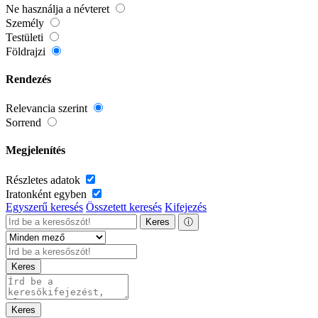
Ne használja a névteret
Személy
Testületi
Földrajzi
Rendezés
Relevancia szerint
Sorrend
Megjelenítés
Részletes adatok
Iratonként egyben
Egyszerű keresés
Összetett keresés
Kifejezés
Keres
ⓘ
Keres
Keres