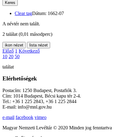
Keres
Clear tag
Dátum: 1662-07
A névtér nem talált.
2 találat
(0,01 másodperc)
ikon nézet
lista nézet
Előző
1
Következő
10
20
50
találat
Elérhetőségek
Postacím: 1250 Budapest, Postafiók 3.
Cím: 1014 Budapest, Bécsi kapu tér 2-4.
Tel.: +36 1 225 2843, +36 1 225 2844
E-mail: info@mnl.gov.hu
e-mail
facebook
vimeo
Magyar Nemzeti Levéltár © 2020 Minden jog fenntartva