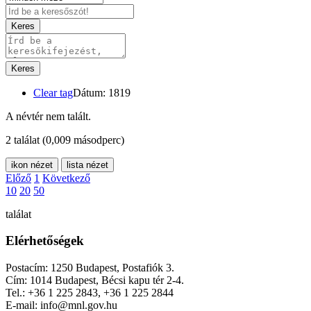
Keres
Keres
Clear tag
Dátum: 1819
A névtér nem talált.
2 találat
(0,009 másodperc)
ikon nézet
lista nézet
Előző
1
Következő
10
20
50
találat
Elérhetőségek
Postacím: 1250 Budapest, Postafiók 3.
Cím: 1014 Budapest, Bécsi kapu tér 2-4.
Tel.: +36 1 225 2843, +36 1 225 2844
E-mail: info@mnl.gov.hu