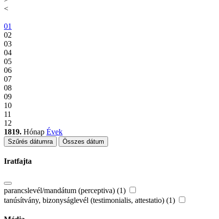
<
01
02
03
04
05
06
07
08
09
10
11
12
1819.
Hónap
Évek
Szűrés dátumra
Összes dátum
Iratfajta
parancslevél/mandátum (perceptiva) (1)
tanúsítvány, bizonyságlevél (testimonialis, attestatio) (1)