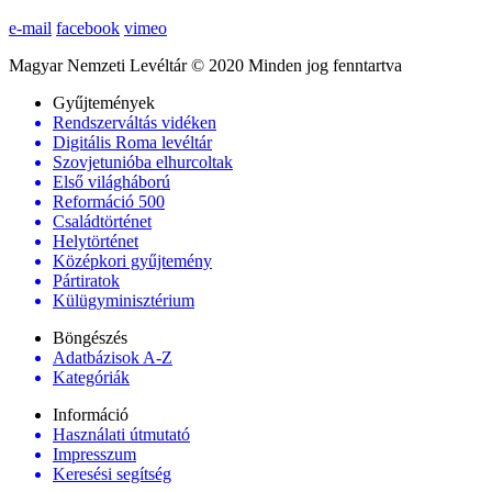
e-mail
facebook
vimeo
Magyar Nemzeti Levéltár © 2020 Minden jog fenntartva
Gyűjtemények
Rendszerváltás vidéken
Digitális Roma levéltár
Szovjetunióba elhurcoltak
Első világháború
Reformáció 500
Családtörténet
Helytörténet
Középkori gyűjtemény
Pártiratok
Külügyminisztérium
Böngészés
Adatbázisok A-Z
Kategóriák
Információ
Használati útmutató
Impresszum
Keresési segítség