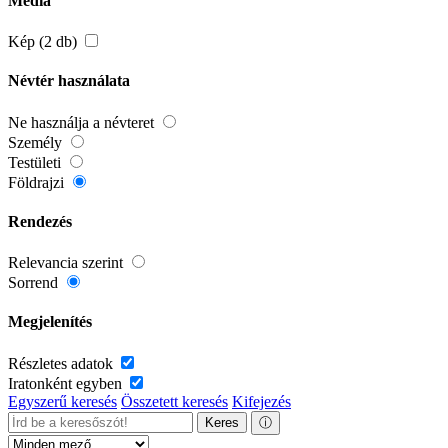
Média
Kép (2 db)
Névtér használata
Ne használja a névteret
Személy
Testületi
Földrajzi
Rendezés
Relevancia szerint
Sorrend
Megjelenítés
Részletes adatok
Iratonként egyben
Egyszerű keresés
Összetett keresés
Kifejezés
Keres
ⓘ