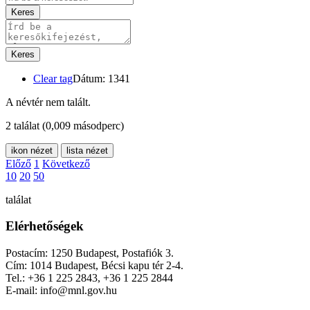
Keres
Keres
Clear tag
Dátum: 1341
A névtér nem talált.
2 találat
(0,009 másodperc)
ikon nézet
lista nézet
Előző
1
Következő
10
20
50
találat
Elérhetőségek
Postacím: 1250 Budapest, Postafiók 3.
Cím: 1014 Budapest, Bécsi kapu tér 2-4.
Tel.: +36 1 225 2843, +36 1 225 2844
E-mail: info@mnl.gov.hu