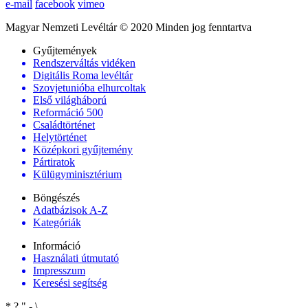
e-mail
facebook
vimeo
Magyar Nemzeti Levéltár © 2020 Minden jog fenntartva
Gyűjtemények
Rendszerváltás vidéken
Digitális Roma levéltár
Szovjetunióba elhurcoltak
Első világháború
Reformáció 500
Családtörténet
Helytörténet
Középkori gyűjtemény
Pártiratok
Külügyminisztérium
Böngészés
Adatbázisok A-Z
Kategóriák
Információ
Használati útmutató
Impresszum
Keresési segítség
*
?
"
-
\