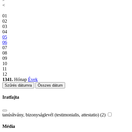
<
01
02
03
04
05
06
07
08
09
10
11
12
1341.
Hónap
Évek
Szűrés dátumra
Összes dátum
Iratfajta
tanúsítvány, bizonyságlevél (testimonialis, attestatio) (2)
Média