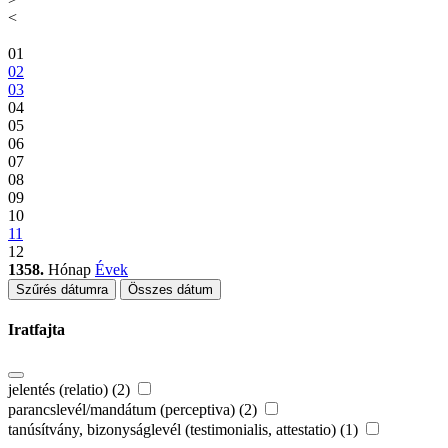
<
01
02
03
04
05
06
07
08
09
10
11
12
1358.
Hónap
Évek
Szűrés dátumra
Összes dátum
Iratfajta
jelentés (relatio) (2)
parancslevél/mandátum (perceptiva) (2)
tanúsítvány, bizonyságlevél (testimonialis, attestatio) (1)