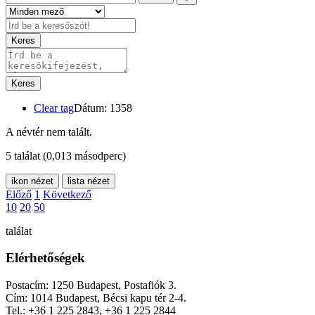
Keres
Keres
Clear tag
Dátum: 1358
A névtér nem talált.
5 találat
(0,013 másodperc)
ikon nézet
lista nézet
Előző
1
Következő
10
20
50
találat
Elérhetőségek
Postacím: 1250 Budapest, Postafiók 3.
Cím: 1014 Budapest, Bécsi kapu tér 2-4.
Tel.: +36 1 225 2843, +36 1 225 2844