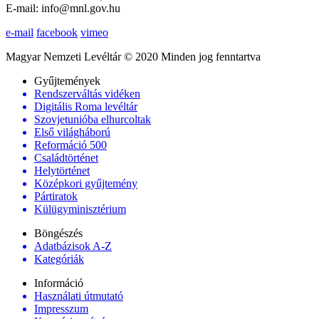
E-mail: info@mnl.gov.hu
e-mail
facebook
vimeo
Magyar Nemzeti Levéltár © 2020 Minden jog fenntartva
Gyűjtemények
Rendszerváltás vidéken
Digitális Roma levéltár
Szovjetunióba elhurcoltak
Első világháború
Reformáció 500
Családtörténet
Helytörténet
Középkori gyűjtemény
Pártiratok
Külügyminisztérium
Böngészés
Adatbázisok A-Z
Kategóriák
Információ
Használati útmutató
Impresszum