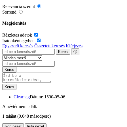
Relevancia szerint
Sorrend
Megjelenítés
Részletes adatok
Iratonként egyben
Egyszerű keresés
Összetett keresés
Kifejezés
Keres
ⓘ
Keres
Keres
Clear tag
Dátum: 1590-05-06
A névtér nem talált.
1 találat
(0,048 másodperc)
ikon nézet
lista nézet