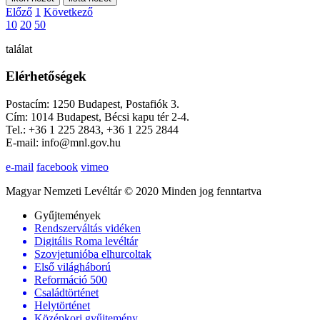
Előző
1
Következő
10
20
50
találat
Elérhetőségek
Postacím: 1250 Budapest, Postafiók 3.
Cím: 1014 Budapest, Bécsi kapu tér 2-4.
Tel.: +36 1 225 2843, +36 1 225 2844
E-mail: info@mnl.gov.hu
e-mail
facebook
vimeo
Magyar Nemzeti Levéltár © 2020 Minden jog fenntartva
Gyűjtemények
Rendszerváltás vidéken
Digitális Roma levéltár
Szovjetunióba elhurcoltak
Első világháború
Reformáció 500
Családtörténet
Helytörténet
Középkori gyűjtemény