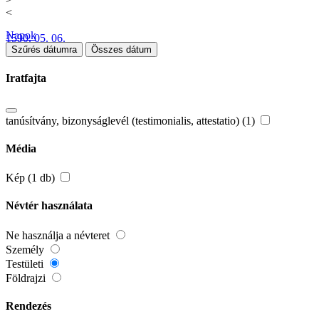
<
Napok
1590. 05. 06.
Szűrés dátumra
Összes dátum
Iratfajta
tanúsítvány, bizonyságlevél (testimonialis, attestatio) (1)
Média
Kép (1 db)
Névtér használata
Ne használja a névteret
Személy
Testületi
Földrajzi
Rendezés