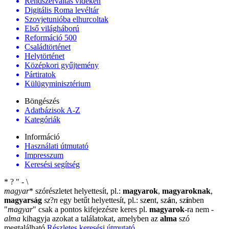
Rendszerváltás vidéken
Digitális Roma levéltár
Szovjetunióba elhurcoltak
Első világháború
Reformáció 500
Családtörténet
Helytörténet
Középkori gyűjtemény
Pártiratok
Külügyminisztérium
Böngészés
Adatbázisok A-Z
Kategóriák
Információ
Használati útmutató
Impresszum
Keresési segítség
*
?
"
-
\
magyar
*
szórészletet helyettesít, pl.:
magyarok
,
magyaroknak
,
magyarság
sz
?
n
egy betűt helyettesít, pl.: sz
e
nt, sz
á
n, sz
í
nben
"
magyar
"
csak a pontos kifejezésre keres pl.
magyarok
-ra nem
-
alma
kihagyja azokat a találatokat, amelyben az
alma
szó
megtalálható
Részletes keresési útmutató