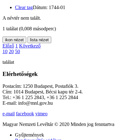
Clear tag
Dátum: 1744-01
A névtér nem talált.
1 találat
(0,008 másodperc)
ikon nézet
lista nézet
Előző
1
Következő
10
20
50
találat
Elérhetőségek
Postacím: 1250 Budapest, Postafiók 3.
Cím: 1014 Budapest, Bécsi kapu tér 2-4.
Tel.: +36 1 225 2843, +36 1 225 2844
E-mail: info@mnl.gov.hu
e-mail
facebook
vimeo
Magyar Nemzeti Levéltár © 2020 Minden jog fenntartva
Gyűjtemények