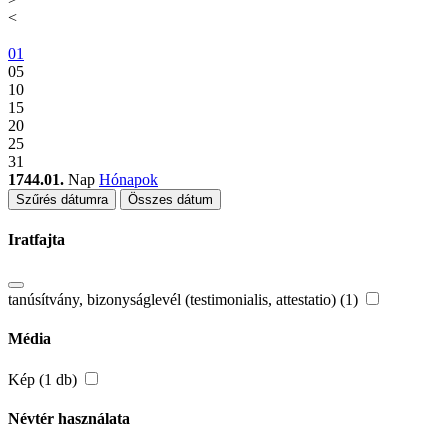
<
01
05
10
15
20
25
31
1744.01.
Nap
Hónapok
Szűrés dátumra
Összes dátum
Iratfajta
tanúsítvány, bizonyságlevél (testimonialis, attestatio) (1)
Média
Kép (1 db)
Névtér használata