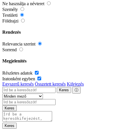
Ne használja a névteret
Személy
Testületi
Földrajzi
Rendezés
Relevancia szerint
Sorrend
Megjelenítés
Részletes adatok
Iratonként egyben
Egyszerű keresés
Összetett keresés
Kifejezés
Keres
ⓘ
Keres
Keres