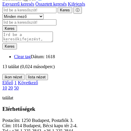
Egyszerű keresés
Összetett keresés
Kifejezés
Keres
ⓘ
Keres
Keres
Clear tag
Dátum: 1618
13 találat
(0,024 másodperc)
ikon nézet
lista nézet
Előző
1
Következő
10
20
50
találat
Elérhetőségek
Postacím: 1250 Budapest, Postafiók 3.
Cím: 1014 Budapest, Bécsi kapu tér 2-4.
Tel.: +36 1 225 2843, +36 1 225 2844