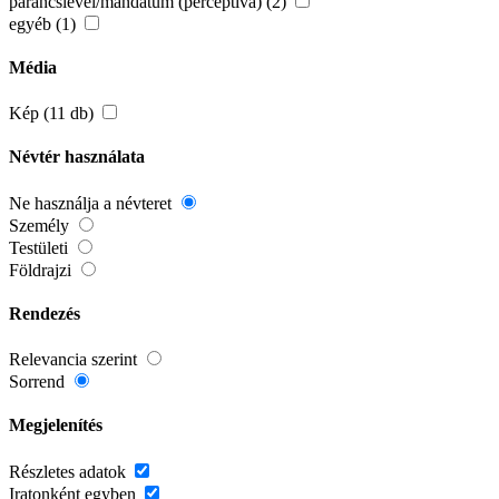
parancslevél/mandátum (perceptiva) (2)
egyéb (1)
Média
Kép (11 db)
Névtér használata
Ne használja a névteret
Személy
Testületi
Földrajzi
Rendezés
Relevancia szerint
Sorrend
Megjelenítés
Részletes adatok
Iratonként egyben