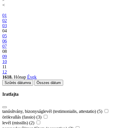
<
01
02
03
04
05
06
07
08
09
10
11
12
1618.
Hónap
Évek
Szűrés dátumra
Összes dátum
Iratfajta
tanúsítvány, bizonyságlevél (testimonialis, attestatio) (5)
örökvallás (fassio) (3)
levél (missilis) (2)