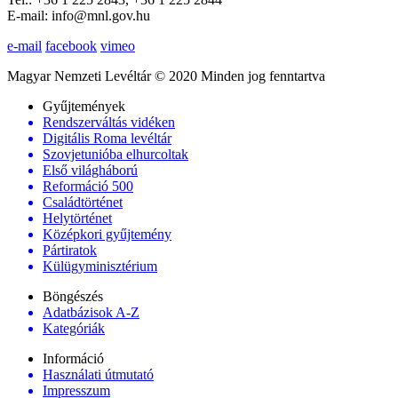
E-mail: info@mnl.gov.hu
e-mail
facebook
vimeo
Magyar Nemzeti Levéltár © 2020 Minden jog fenntartva
Gyűjtemények
Rendszerváltás vidéken
Digitális Roma levéltár
Szovjetunióba elhurcoltak
Első világháború
Reformáció 500
Családtörténet
Helytörténet
Középkori gyűjtemény
Pártiratok
Külügyminisztérium
Böngészés
Adatbázisok A-Z
Kategóriák
Információ
Használati útmutató
Impresszum