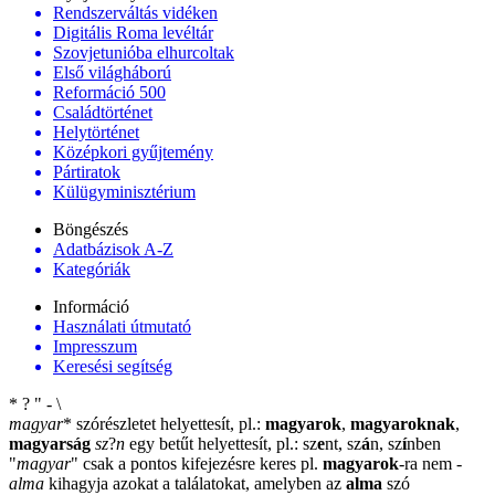
Rendszerváltás vidéken
Digitális Roma levéltár
Szovjetunióba elhurcoltak
Első világháború
Reformáció 500
Családtörténet
Helytörténet
Középkori gyűjtemény
Pártiratok
Külügyminisztérium
Böngészés
Adatbázisok A-Z
Kategóriák
Információ
Használati útmutató
Impresszum
Keresési segítség
*
?
"
-
\
magyar
*
szórészletet helyettesít, pl.:
magyarok
,
magyaroknak
,
magyarság
sz
?
n
egy betűt helyettesít, pl.: sz
e
nt, sz
á
n, sz
í
nben
"
magyar
"
csak a pontos kifejezésre keres pl.
magyarok
-ra nem
-
alma
kihagyja azokat a találatokat, amelyben az
alma
szó