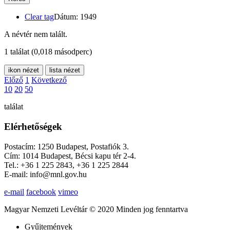
Clear tag
Dátum: 1949
A névtér nem talált.
1 találat
(0,018 másodperc)
ikon nézet
lista nézet
Előző
1
Következő
10
20
50
találat
Elérhetőségek
Postacím: 1250 Budapest, Postafiók 3.
Cím: 1014 Budapest, Bécsi kapu tér 2-4.
Tel.: +36 1 225 2843, +36 1 225 2844
E-mail: info@mnl.gov.hu
e-mail
facebook
vimeo
Magyar Nemzeti Levéltár © 2020 Minden jog fenntartva
Gyűjtemények