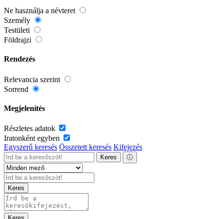
Ne használja a névteret
Személy
Testületi
Földrajzi
Rendezés
Relevancia szerint
Sorrend
Megjelenítés
Részletes adatok
Iratonként egyben
Egyszerű keresés
Összetett keresés
Kifejezés
Keres
ⓘ
Keres
Keres