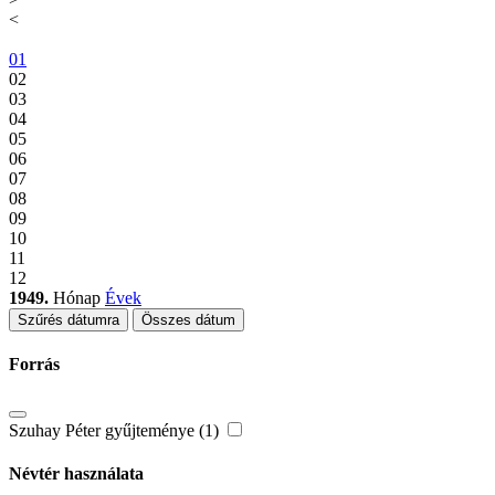
<
01
02
03
04
05
06
07
08
09
10
11
12
1949.
Hónap
Évek
Szűrés dátumra
Összes dátum
Forrás
Szuhay Péter gyűjteménye (1)
Névtér használata