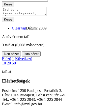
Keres
Keres
Clear tag
Dátum: 2009
A névtér nem talált.
3 találat
(0,008 másodperc)
ikon nézet
lista nézet
Előző
1
Következő
10
20
50
találat
Elérhetőségek
Postacím: 1250 Budapest, Postafiók 3.
Cím: 1014 Budapest, Bécsi kapu tér 2-4.
Tel.: +36 1 225 2843, +36 1 225 2844
E-mail: info@mnl.gov.hu