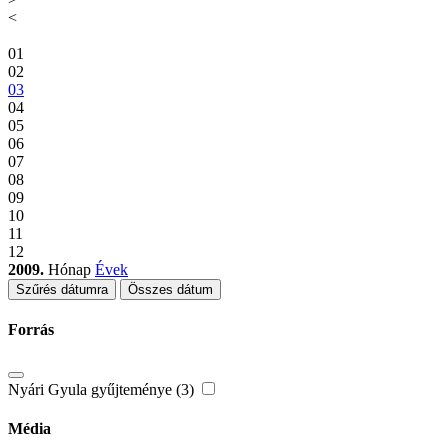
<
01
02
03
04
05
06
07
08
09
10
11
12
2009.
Hónap
Évek
Szűrés dátumra
Összes dátum
Forrás
Nyári Gyula gyűjteménye (3)
Média