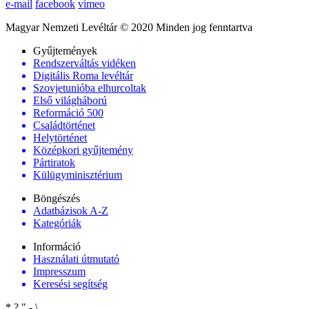
e-mail
facebook
vimeo
Magyar Nemzeti Levéltár © 2020 Minden jog fenntartva
Gyűjtemények
Rendszerváltás vidéken
Digitális Roma levéltár
Szovjetunióba elhurcoltak
Első világháború
Reformáció 500
Családtörténet
Helytörténet
Középkori gyűjtemény
Pártiratok
Külügyminisztérium
Böngészés
Adatbázisok A-Z
Kategóriák
Információ
Használati útmutató
Impresszum
Keresési segítség
*
?
"
-
\