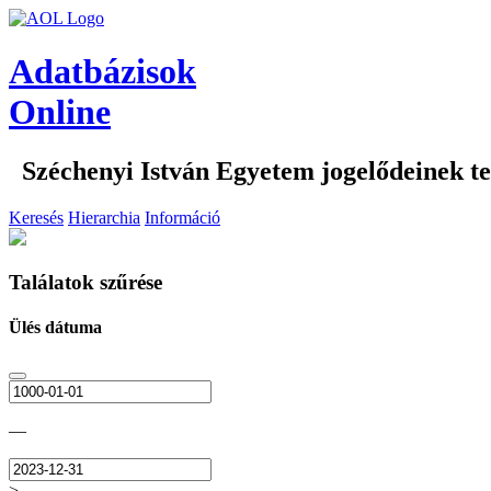
Adatbázisok
Online
Széchenyi István Egyetem jogelődeinek tes
Keresés
Hierarchia
Információ
Találatok szűrése
Ülés dátuma
—
>