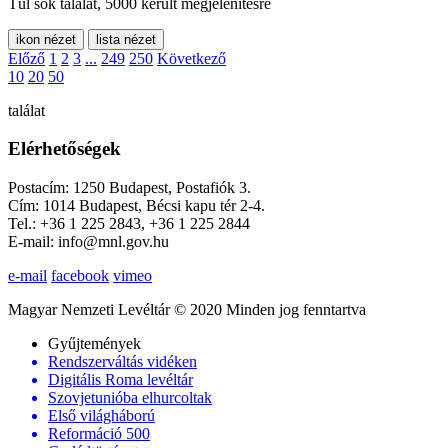
Túl sok találat, 5000 került megjelenítésre
ikon nézet
lista nézet
Előző
1
2
3
...
249
250
Következő
10
20
50
találat
Elérhetőségek
Postacím: 1250 Budapest, Postafiók 3.
Cím: 1014 Budapest, Bécsi kapu tér 2-4.
Tel.: +36 1 225 2843, +36 1 225 2844
E-mail: info@mnl.gov.hu
e-mail
facebook
vimeo
Magyar Nemzeti Levéltár © 2020 Minden jog fenntartva
Gyűjtemények
Rendszerváltás vidéken
Digitális Roma levéltár
Szovjetunióba elhurcoltak
Első világháború
Reformáció 500