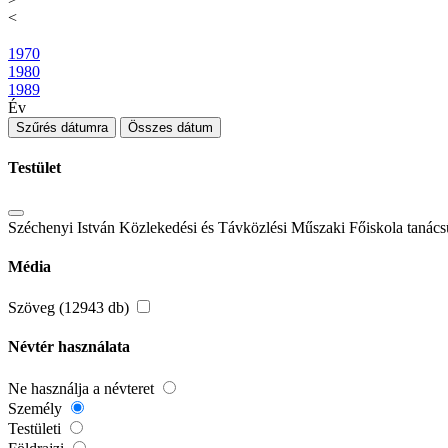
<
1970
1980
1989
Év
Szűrés dátumra
Összes dátum
Testület
Széchenyi István Közlekedési és Távközlési Műszaki Főiskola tanács
Média
Szöveg (12943 db)
Névtér használata
Ne használja a névteret
Személy
Testületi