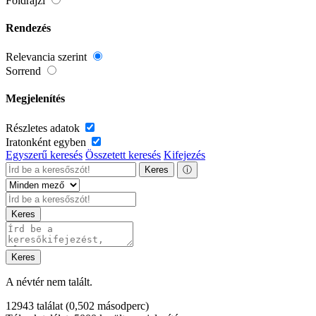
Földrajzi
Rendezés
Relevancia szerint
Sorrend
Megjelenítés
Részletes adatok
Iratonként egyben
Egyszerű keresés
Összetett keresés
Kifejezés
Keres
ⓘ
Keres
Keres
A névtér nem talált.
12943 találat
(0,502 másodperc)