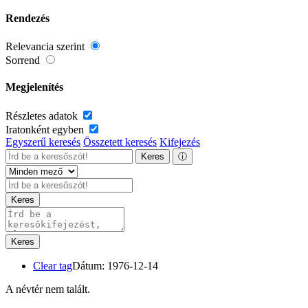
Rendezés
Relevancia szerint
Sorrend
Megjelenítés
Részletes adatok
Iratonként egyben
Egyszerű keresés
Összetett keresés
Kifejezés
Keres
ⓘ
Keres
Keres
Clear tag
Dátum: 1976-12-14
A névtér nem talált.