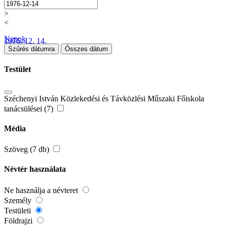
>
<
Napok
1976. 12. 14.
Szűrés dátumra
Összes dátum
Testület
Széchenyi István Közlekedési és Távközlési Műszaki Főiskola
tanácsülései (7)
Média
Szöveg (7 db)
Névtér használata
Ne használja a névteret
Személy
Testületi
Földrajzi