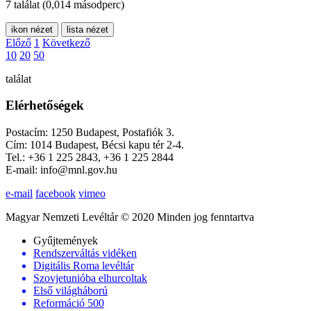
7 találat
(0,014 másodperc)
ikon nézet
lista nézet
Előző
1
Következő
10
20
50
találat
Elérhetőségek
Postacím: 1250 Budapest, Postafiók 3.
Cím: 1014 Budapest, Bécsi kapu tér 2-4.
Tel.: +36 1 225 2843, +36 1 225 2844
E-mail: info@mnl.gov.hu
e-mail
facebook
vimeo
Magyar Nemzeti Levéltár © 2020 Minden jog fenntartva
Gyűjtemények
Rendszerváltás vidéken
Digitális Roma levéltár
Szovjetunióba elhurcoltak
Első világháború
Reformáció 500