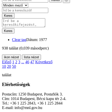
Keres
Keres
Clear tag
Dátum: 1977
938 találat
(0,039 másodperc)
ikon nézet
lista nézet
Előző
1
2
3
...
46
47
Következő
10
20
50
találat
Elérhetőségek
Postacím: 1250 Budapest, Postafiók 3.
Cím: 1014 Budapest, Bécsi kapu tér 2-4.
Tel.: +36 1 225 2843, +36 1 225 2844
E-mail: info@mnl.gov.hu