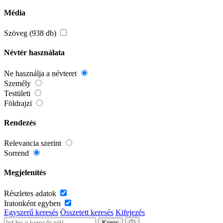
Média
Szöveg (938 db)
Névtér használata
Ne használja a névteret
Személy
Testületi
Földrajzi
Rendezés
Relevancia szerint
Sorrend
Megjelenítés
Részletes adatok
Iratonként egyben
Egyszerű keresés
Összetett keresés
Kifejezés
Keres
ⓘ