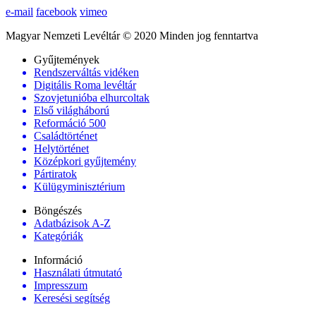
e-mail
facebook
vimeo
Magyar Nemzeti Levéltár © 2020 Minden jog fenntartva
Gyűjtemények
Rendszerváltás vidéken
Digitális Roma levéltár
Szovjetunióba elhurcoltak
Első világháború
Reformáció 500
Családtörténet
Helytörténet
Középkori gyűjtemény
Pártiratok
Külügyminisztérium
Böngészés
Adatbázisok A-Z
Kategóriák
Információ
Használati útmutató
Impresszum
Keresési segítség