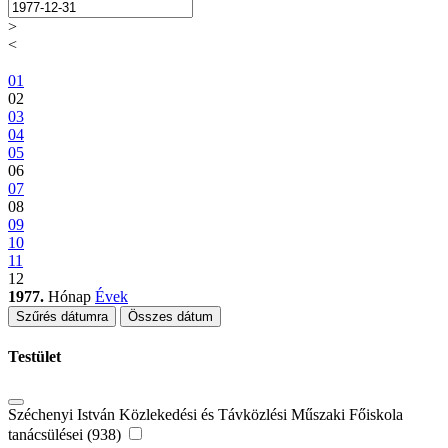
>
<
01
02
03
04
05
06
07
08
09
10
11
12
1977.
Hónap
Évek
Szűrés dátumra
Összes dátum
Testület
Széchenyi István Közlekedési és Távközlési Műszaki Főiskola
tanácsülései (938)