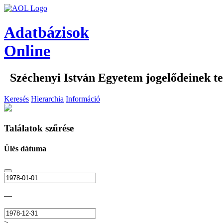
Adatbázisok
Online
Széchenyi István Egyetem jogelődeinek tes
Keresés
Hierarchia
Információ
Találatok szűrése
Ülés dátuma
—
>