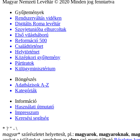
Magyar Nemzeti Levéltár © 2020 Minden jog fenntartva
Gyűjtemények
Rendszerváltás vidéken
Digitális Roma levéltár
Szovjetunióba elhurcoltak
Első világháború
Reformáció 500
Családtörténet
Helytörténet
Középkori gyűjtemény
Pártiratok
Külügyminisztérium
Böngészés
Adatbázisok A-Z
Kategóriák
Információ
Használati útmutató
Impresszum
Keresési segítség
*
?
"
-
\
magyar
*
szórészletet helyettesít, pl.:
magyarok
,
magyaroknak
,
mag
azokat a találatokat, amelyben az
alma
szó megtalálható
Részletes ker