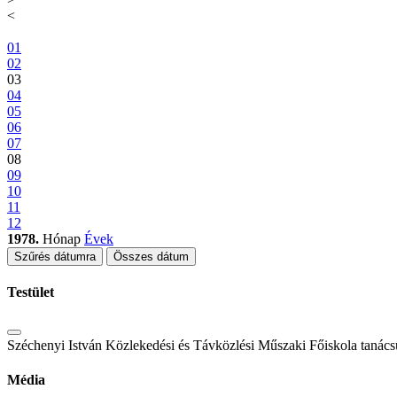
<
01
02
03
04
05
06
07
08
09
10
11
12
1978.
Hónap
Évek
Szűrés dátumra
Összes dátum
Testület
Széchenyi István Közlekedési és Távközlési Műszaki Főiskola tanács
Média