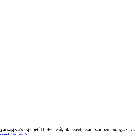
yarság
sz
?
n
egy betűt helyettesít, pl.: sz
e
nt, sz
á
n, sz
í
nben
"
magyar
"
cs
esési útmutató