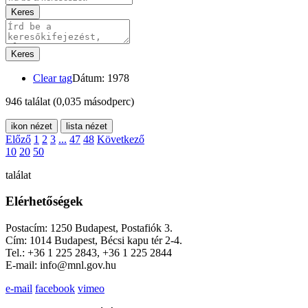
Keres
Keres
Clear tag
Dátum: 1978
946 találat
(0,035 másodperc)
ikon nézet
lista nézet
Előző
1
2
3
...
47
48
Következő
10
20
50
találat
Elérhetőségek
Postacím: 1250 Budapest, Postafiók 3.
Cím: 1014 Budapest, Bécsi kapu tér 2-4.
Tel.: +36 1 225 2843, +36 1 225 2844
E-mail: info@mnl.gov.hu
e-mail
facebook
vimeo