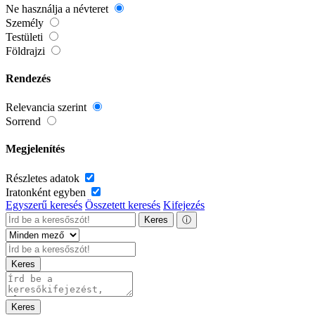
Ne használja a névteret
Személy
Testületi
Földrajzi
Rendezés
Relevancia szerint
Sorrend
Megjelenítés
Részletes adatok
Iratonként egyben
Egyszerű keresés
Összetett keresés
Kifejezés
Keres
ⓘ
Keres
Keres