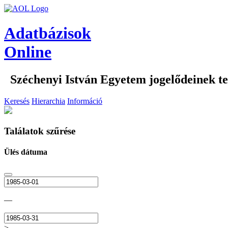
Adatbázisok
Online
Széchenyi István Egyetem jogelődeinek tes
Keresés
Hierarchia
Információ
Találatok szűrése
Ülés dátuma
—
>