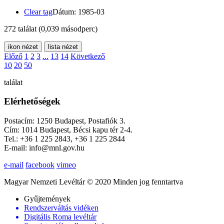
Clear tag
Dátum: 1985-03
272 találat
(0,039 másodperc)
ikon nézet
lista nézet
Előző
1
2
3
...
13
14
Következő
10
20
50
találat
Elérhetőségek
Postacím: 1250 Budapest, Postafiók 3.
Cím: 1014 Budapest, Bécsi kapu tér 2-4.
Tel.: +36 1 225 2843, +36 1 225 2844
E-mail: info@mnl.gov.hu
e-mail
facebook
vimeo
Magyar Nemzeti Levéltár © 2020 Minden jog fenntartva
Gyűjtemények
Rendszerváltás vidéken
Digitális Roma levéltár