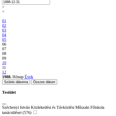
>
<
01
02
03
04
05
06
07
08
09
10
11
12
1988.
Hónap
Évek
Szűrés dátumra
Összes dátum
Testület
Széchenyi István Közlekedési és Távközlési Műszaki Főiskola
tanácsülései (576)