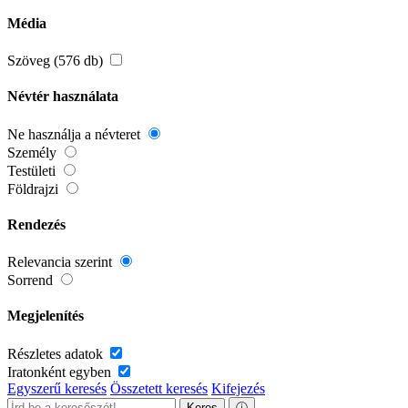
Média
Szöveg (576 db)
Névtér használata
Ne használja a névteret
Személy
Testületi
Földrajzi
Rendezés
Relevancia szerint
Sorrend
Megjelenítés
Részletes adatok
Iratonként egyben
Egyszerű keresés
Összetett keresés
Kifejezés
Keres
ⓘ