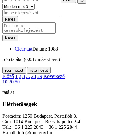
Keres
Keres
Clear tag
Dátum: 1988
576 találat
(0,035 másodperc)
ikon nézet
lista nézet
Előző
1
2
3
...
28
29
Következő
10
20
50
találat
Elérhetőségek
Postacím: 1250 Budapest, Postafiók 3.
Cím: 1014 Budapest, Bécsi kapu tér 2-4.
Tel.: +36 1 225 2843, +36 1 225 2844
E-mail: info@mnl.gov.hu