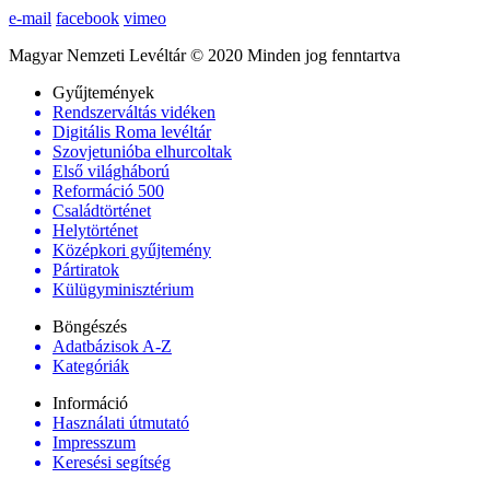
e-mail
facebook
vimeo
Magyar Nemzeti Levéltár © 2020 Minden jog fenntartva
Gyűjtemények
Rendszerváltás vidéken
Digitális Roma levéltár
Szovjetunióba elhurcoltak
Első világháború
Reformáció 500
Családtörténet
Helytörténet
Középkori gyűjtemény
Pártiratok
Külügyminisztérium
Böngészés
Adatbázisok A-Z
Kategóriák
Információ
Használati útmutató
Impresszum
Keresési segítség