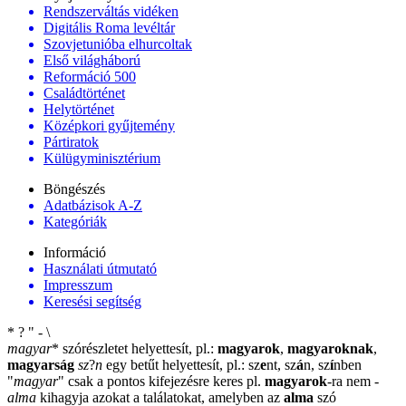
Rendszerváltás vidéken
Digitális Roma levéltár
Szovjetunióba elhurcoltak
Első világháború
Reformáció 500
Családtörténet
Helytörténet
Középkori gyűjtemény
Pártiratok
Külügyminisztérium
Böngészés
Adatbázisok A-Z
Kategóriák
Információ
Használati útmutató
Impresszum
Keresési segítség
*
?
"
-
\
magyar
*
szórészletet helyettesít, pl.:
magyarok
,
magyaroknak
,
magyarság
sz
?
n
egy betűt helyettesít, pl.: sz
e
nt, sz
á
n, sz
í
nben
"
magyar
"
csak a pontos kifejezésre keres pl.
magyarok
-ra nem
-
alma
kihagyja azokat a találatokat, amelyben az
alma
szó