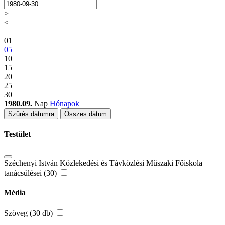
>
<
01
05
10
15
20
25
30
1980.09.
Nap
Hónapok
Szűrés dátumra
Összes dátum
Testület
Széchenyi István Közlekedési és Távközlési Műszaki Főiskola
tanácsülései (30)
Média
Szöveg (30 db)