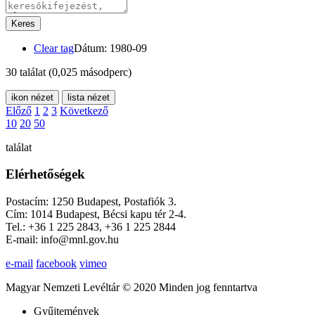
Keres
Clear tag
Dátum: 1980-09
30 találat
(0,025 másodperc)
ikon nézet
lista nézet
Előző
1
2
3
Következő
10
20
50
találat
Elérhetőségek
Postacím: 1250 Budapest, Postafiók 3.
Cím: 1014 Budapest, Bécsi kapu tér 2-4.
Tel.: +36 1 225 2843, +36 1 225 2844
E-mail: info@mnl.gov.hu
e-mail
facebook
vimeo
Magyar Nemzeti Levéltár © 2020 Minden jog fenntartva
Gyűjtemények