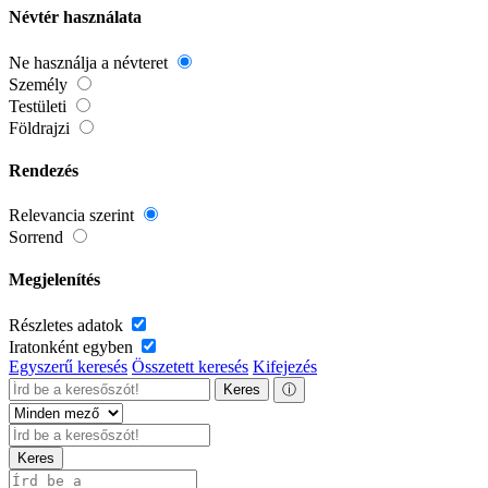
Névtér használata
Ne használja a névteret
Személy
Testületi
Földrajzi
Rendezés
Relevancia szerint
Sorrend
Megjelenítés
Részletes adatok
Iratonként egyben
Egyszerű keresés
Összetett keresés
Kifejezés
Keres
ⓘ
Keres