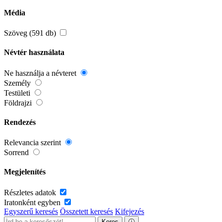
Média
Szöveg (591 db)
Névtér használata
Ne használja a névteret
Személy
Testületi
Földrajzi
Rendezés
Relevancia szerint
Sorrend
Megjelenítés
Részletes adatok
Iratonként egyben
Egyszerű keresés
Összetett keresés
Kifejezés
Keres
ⓘ