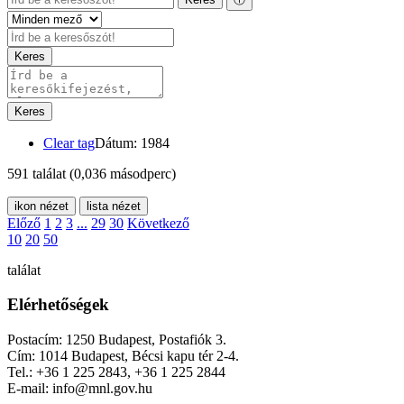
Keres
Keres
Clear tag
Dátum: 1984
591 találat
(0,036 másodperc)
ikon nézet
lista nézet
Előző
1
2
3
...
29
30
Következő
10
20
50
találat
Elérhetőségek
Postacím: 1250 Budapest, Postafiók 3.
Cím: 1014 Budapest, Bécsi kapu tér 2-4.
Tel.: +36 1 225 2843, +36 1 225 2844
E-mail: info@mnl.gov.hu