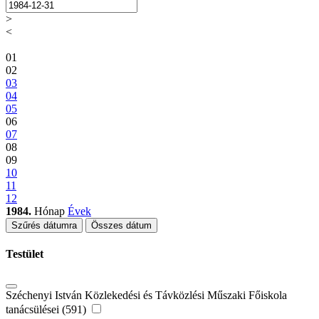
>
<
01
02
03
04
05
06
07
08
09
10
11
12
1984.
Hónap
Évek
Szűrés dátumra
Összes dátum
Testület
Széchenyi István Közlekedési és Távközlési Műszaki Főiskola
tanácsülései (591)