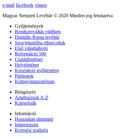
e-mail
facebook
vimeo
Magyar Nemzeti Levéltár © 2020 Minden jog fenntartva
Gyűjtemények
Rendszerváltás vidéken
Digitális Roma levéltár
Szovjetunióba elhurcoltak
Első világháború
Reformáció 500
Családtörténet
Helytörténet
Középkori gyűjtemény
Pártiratok
Külügyminisztérium
Böngészés
Adatbázisok A-Z
Kategóriák
Információ
Használati útmutató
Impresszum
Keresési segítség