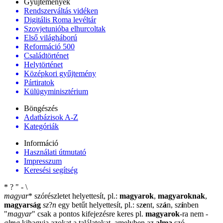
Gyűjtemények
Rendszerváltás vidéken
Digitális Roma levéltár
Szovjetunióba elhurcoltak
Első világháború
Reformáció 500
Családtörténet
Helytörténet
Középkori gyűjtemény
Pártiratok
Külügyminisztérium
Böngészés
Adatbázisok A-Z
Kategóriák
Információ
Használati útmutató
Impresszum
Keresési segítség
*
?
"
-
\
magyar
*
szórészletet helyettesít, pl.:
magyarok
,
magyaroknak
,
magyarság
sz
?
n
egy betűt helyettesít, pl.: sz
e
nt, sz
á
n, sz
í
nben
"
magyar
"
csak a pontos kifejezésre keres pl.
magyarok
-ra nem
-
alma
kihagyja azokat a találatokat, amelyben az
alma
szó