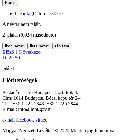
Keres
Clear tag
Dátum: 1807-01
A névtér nem talált.
2 találat
(0,024 másodperc)
ikon nézet
lista nézet
táblázat
Előző
1
Következő
10
20
50
találat
Elérhetőségek
Postacím: 1250 Budapest, Postafiók 3.
Cím: 1014 Budapest, Bécsi kapu tér 2-4.
Tel.: +36 1 225 2843, +36 1 225 2844
E-mail: info@mnl.gov.hu
e-mail
facebook
vimeo
Magyar Nemzeti Levéltár © 2020 Minden jog fenntartva