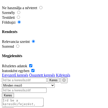
Ne használja a névteret
Személy
Testületi
Földrajzi
Rendezés
Relevancia szerint
Sorrend
Megjelenítés
Részletes adatok
Iratonként egyben
Egyszerű keresés
Összetett keresés
Kifejezés
Keres
ⓘ
Keres