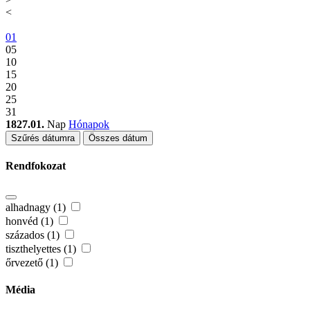
<
01
05
10
15
20
25
31
1827.01.
Nap
Hónapok
Szűrés dátumra
Összes dátum
Rendfokozat
alhadnagy (1)
honvéd (1)
százados (1)
tiszthelyettes (1)
őrvezető (1)
Média