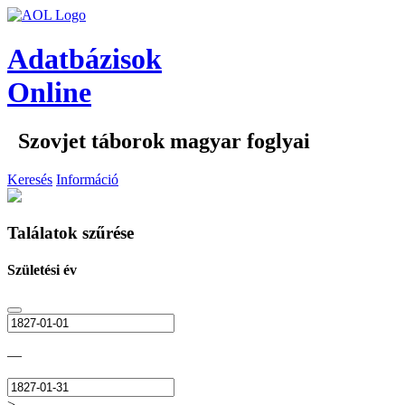
Adatbázisok
Online
Szovjet táborok magyar foglyai
Keresés
Információ
Találatok szűrése
Születési év
—
>