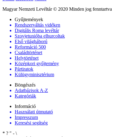
Magyar Nemzeti Levéltár © 2020 Minden jog fenntartva
Gyűjtemények
Rendszerváltás vidéken
Digitális Roma levéltár
Szovjetunióba elhurcoltak
Első világháború
Reformáció 500
Családtörténet
Helytörténet
Középkori gyűjtemény
Pártiratok
Külügyminisztérium
Böngészés
Adatbázisok A-Z
Kategóriák
Információ
Használati útmutató
Impresszum
Keresési segítség
*
?
"
-
\