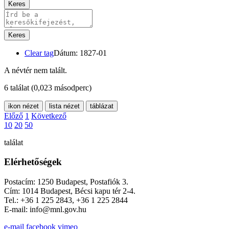
Keres
Keres
Clear tag
Dátum: 1827-01
A névtér nem talált.
6 találat
(0,023 másodperc)
ikon nézet
lista nézet
táblázat
Előző
1
Következő
10
20
50
találat
Elérhetőségek
Postacím: 1250 Budapest, Postafiók 3.
Cím: 1014 Budapest, Bécsi kapu tér 2-4.
Tel.: +36 1 225 2843, +36 1 225 2844
E-mail: info@mnl.gov.hu
e-mail
facebook
vimeo