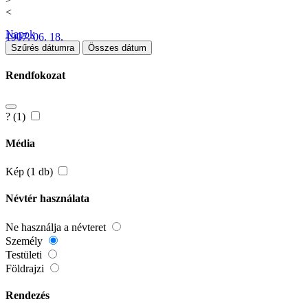
<
Napok
1907. 06. 18.
Szűrés dátumra
Összes dátum
Rendfokozat
? (1)
Média
Kép (1 db)
Névtér használata
Ne használja a névteret
Személy
Testületi
Földrajzi
Rendezés