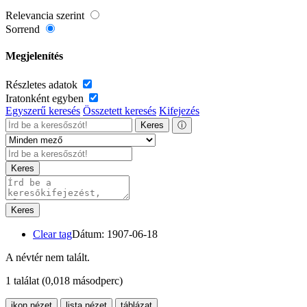
Relevancia szerint
Sorrend
Megjelenítés
Részletes adatok
Iratonként egyben
Egyszerű keresés
Összetett keresés
Kifejezés
Keres
ⓘ
Keres
Keres
Clear tag
Dátum: 1907-06-18
A névtér nem talált.
1 találat
(0,018 másodperc)
ikon nézet
lista nézet
táblázat