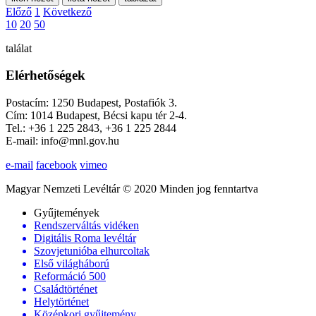
Előző
1
Következő
10
20
50
találat
Elérhetőségek
Postacím: 1250 Budapest, Postafiók 3.
Cím: 1014 Budapest, Bécsi kapu tér 2-4.
Tel.: +36 1 225 2843, +36 1 225 2844
E-mail: info@mnl.gov.hu
e-mail
facebook
vimeo
Magyar Nemzeti Levéltár © 2020 Minden jog fenntartva
Gyűjtemények
Rendszerváltás vidéken
Digitális Roma levéltár
Szovjetunióba elhurcoltak
Első világháború
Reformáció 500
Családtörténet
Helytörténet
Középkori gyűjtemény