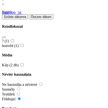
<
Napok
1907. 09. 28.
Szűrés dátumra
Összes dátum
Rendfokozat
? (1)
honvéd (1)
Média
Kép (2 db)
Névtér használata
Ne használja a névteret
Személy
Testületi
Földrajzi