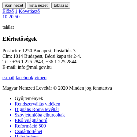
ikon nézet
lista nézet
táblázat
Előző
1
Következő
10
20
50
találat
Elérhetőségek
Postacím: 1250 Budapest, Postafiók 3.
Cím: 1014 Budapest, Bécsi kapu tér 2-4.
Tel.: +36 1 225 2843, +36 1 225 2844
E-mail: info@mnl.gov.hu
e-mail
facebook
vimeo
Magyar Nemzeti Levéltár © 2020 Minden jog fenntartva
Gyűjtemények
Rendszerváltás vidéken
Digitális Roma levéltár
Szovjetunióba elhurcoltak
Első világháború
Reformáció 500
Családtörténet
Helytörténet