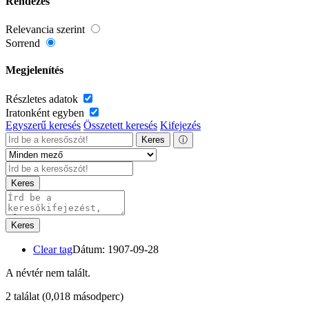
Rendezés
Relevancia szerint
Sorrend
Megjelenítés
Részletes adatok
Iratonként egyben
Egyszerű keresés
Összetett keresés
Kifejezés
Keres
ⓘ
Keres
Keres
Clear tag
Dátum: 1907-09-28
A névtér nem talált.
2 találat
(0,018 másodperc)