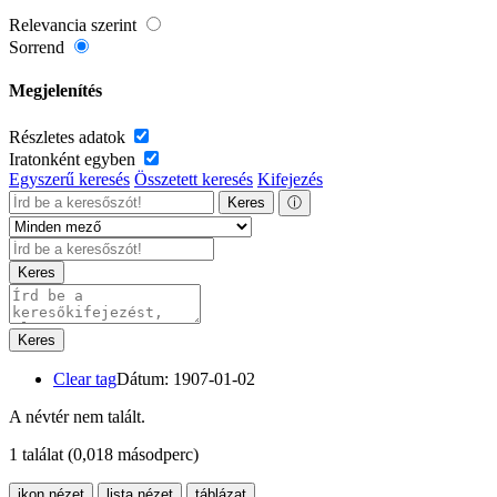
Relevancia szerint
Sorrend
Megjelenítés
Részletes adatok
Iratonként egyben
Egyszerű keresés
Összetett keresés
Kifejezés
Keres
ⓘ
Keres
Keres
Clear tag
Dátum: 1907-01-02
A névtér nem talált.
1 találat
(0,018 másodperc)
ikon nézet
lista nézet
táblázat