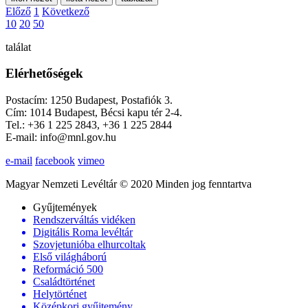
Előző
1
Következő
10
20
50
találat
Elérhetőségek
Postacím: 1250 Budapest, Postafiók 3.
Cím: 1014 Budapest, Bécsi kapu tér 2-4.
Tel.: +36 1 225 2843, +36 1 225 2844
E-mail: info@mnl.gov.hu
e-mail
facebook
vimeo
Magyar Nemzeti Levéltár © 2020 Minden jog fenntartva
Gyűjtemények
Rendszerváltás vidéken
Digitális Roma levéltár
Szovjetunióba elhurcoltak
Első világháború
Reformáció 500
Családtörténet
Helytörténet
Középkori gyűjtemény