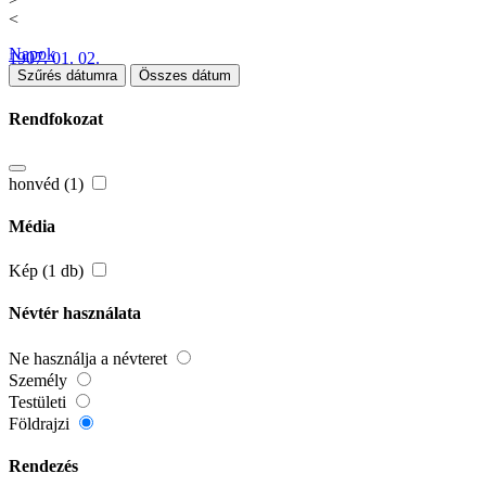
<
Napok
1907. 01. 02.
Szűrés dátumra
Összes dátum
Rendfokozat
honvéd (1)
Média
Kép (1 db)
Névtér használata
Ne használja a névteret
Személy
Testületi
Földrajzi
Rendezés