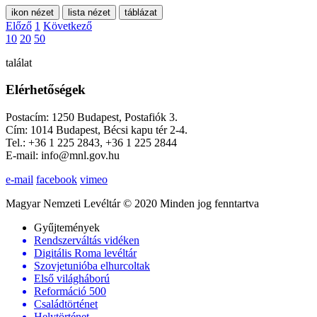
ikon nézet
lista nézet
táblázat
Előző
1
Következő
10
20
50
találat
Elérhetőségek
Postacím: 1250 Budapest, Postafiók 3.
Cím: 1014 Budapest, Bécsi kapu tér 2-4.
Tel.: +36 1 225 2843, +36 1 225 2844
E-mail: info@mnl.gov.hu
e-mail
facebook
vimeo
Magyar Nemzeti Levéltár © 2020 Minden jog fenntartva
Gyűjtemények
Rendszerváltás vidéken
Digitális Roma levéltár
Szovjetunióba elhurcoltak
Első világháború
Reformáció 500
Családtörténet
Helytörténet