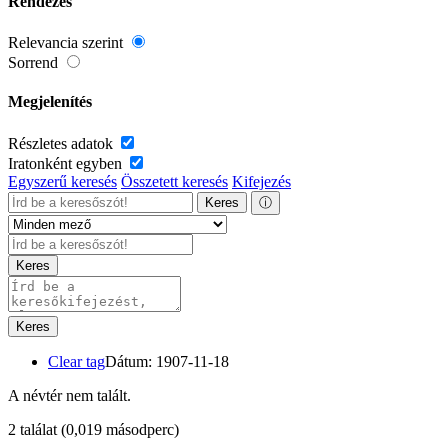
Rendezés
Relevancia szerint
Sorrend
Megjelenítés
Részletes adatok
Iratonként egyben
Egyszerű keresés
Összetett keresés
Kifejezés
Keres
ⓘ
Keres
Keres
Clear tag
Dátum: 1907-11-18
A névtér nem talált.
2 találat
(0,019 másodperc)