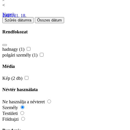
<
Napok
1907. 11. 18.
Szűrés dátumra
Összes dátum
Rendfokozat
hadnagy (1)
polgári személy (1)
Média
Kép (2 db)
Névtér használata
Ne használja a névteret
Személy
Testületi
Földrajzi