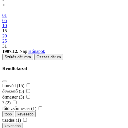
<
01
05
10
15
20
25
31
1907.12.
Nap
Hónapok
Szűrés dátumra
Összes dátum
Rendfokozat
honvéd (15)
őrvezető (5)
őrmester (3)
? (2)
főtörzsőrmester (1)
több
kevesebb
tizedes (1)
kevesebb