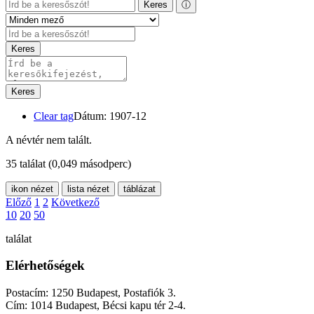
Keres
ⓘ
Keres
Keres
Clear tag
Dátum: 1907-12
A névtér nem talált.
35 találat
(0,049 másodperc)
ikon nézet
lista nézet
táblázat
Előző
1
2
Következő
10
20
50
találat
Elérhetőségek
Postacím: 1250 Budapest, Postafiók 3.
Cím: 1014 Budapest, Bécsi kapu tér 2-4.