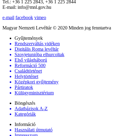
Tel.: +36 1 225 2843, +36 1 225 2844
E-mail: info@mnl.gov.hu
e-mail
facebook
vimeo
Magyar Nemzeti Levéltár © 2020 Minden jog fenntartva
Gyűjtemények
Rendszerváltás vidéken
Digitális Roma levéltár
Szovjetunióba elhurcoltak
Első világháború
Reformáció 500
Családtörténet
Helytörténet
Középkori gyűjtemény
Pártiratok
Külügyminisztérium
Böngészés
Adatbázisok A-Z
Kategóriák
Információ
Használati útmutató
Impresszum