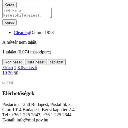
Keres
Keres
Clear tag
Dátum: 1958
A névtér nem talált.
1 találat
(0,074 másodperc)
ikon nézet
lista nézet
táblázat
Előző
1
Következő
10
20
50
találat
Elérhetőségek
Postacím: 1250 Budapest, Postafiók 3.
Cím: 1014 Budapest, Bécsi kapu tér 2-4.
Tel.: +36 1 225 2843, +36 1 225 2844
E-mail: info@mnl.gov.hu