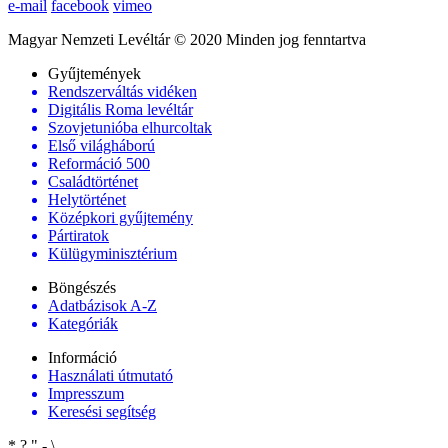
e-mail
facebook
vimeo
Magyar Nemzeti Levéltár © 2020 Minden jog fenntartva
Gyűjtemények
Rendszerváltás vidéken
Digitális Roma levéltár
Szovjetunióba elhurcoltak
Első világháború
Reformáció 500
Családtörténet
Helytörténet
Középkori gyűjtemény
Pártiratok
Külügyminisztérium
Böngészés
Adatbázisok A-Z
Kategóriák
Információ
Használati útmutató
Impresszum
Keresési segítség
*
?
"
-
\