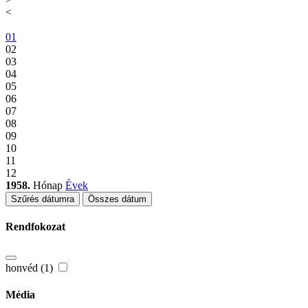
<
01
02
03
04
05
06
07
08
09
10
11
12
1958.
Hónap
Évek
Szűrés dátumra
Összes dátum
Rendfokozat
honvéd (1)
Média