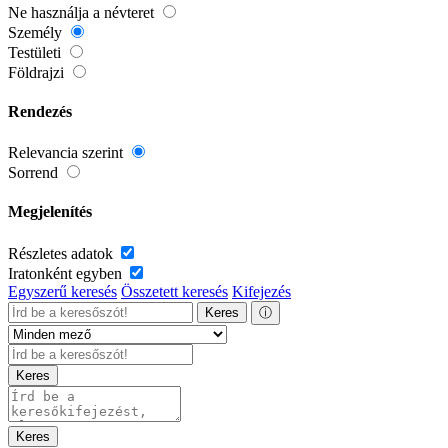
Ne használja a névteret
Személy
Testületi
Földrajzi
Rendezés
Relevancia szerint
Sorrend
Megjelenítés
Részletes adatok
Iratonként egyben
Egyszerű keresés
Összetett keresés
Kifejezés
Keres
ⓘ
Keres
Keres