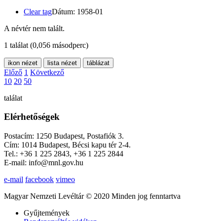
Clear tag
Dátum: 1958-01
A névtér nem talált.
1 találat
(0,056 másodperc)
ikon nézet
lista nézet
táblázat
Előző
1
Következő
10
20
50
találat
Elérhetőségek
Postacím: 1250 Budapest, Postafiók 3.
Cím: 1014 Budapest, Bécsi kapu tér 2-4.
Tel.: +36 1 225 2843, +36 1 225 2844
E-mail: info@mnl.gov.hu
e-mail
facebook
vimeo
Magyar Nemzeti Levéltár © 2020 Minden jog fenntartva
Gyűjtemények