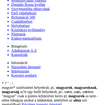
Rendszerváltás vidéken
Digitális Roma levéltár
Szovjetunióba elhurcoltak
Első világháború
Reformáció 500
Családtörténet
Helytörténet
Középkori gyűjtemény
Pártiratok
Külügyminisztérium
Böngészés
Adatbázisok A-Z
Kategóriák
Információ
Használati útmutató
Impresszum
Keresési segítség
*
?
"
-
\
magyar
*
szórészletet helyettesít, pl.:
magyarok
,
magyaroknak
,
magyarság
sz
?
n
egy betűt helyettesít, pl.: sz
e
nt, sz
á
n, sz
í
nben
"
magyar
"
csak a pontos kifejezésre keres pl.
magyarok
-ra nem
-
alma
kihagyja azokat a találatokat, amelyben az
alma
szó
megtalálható
Részletes keresési útmutató