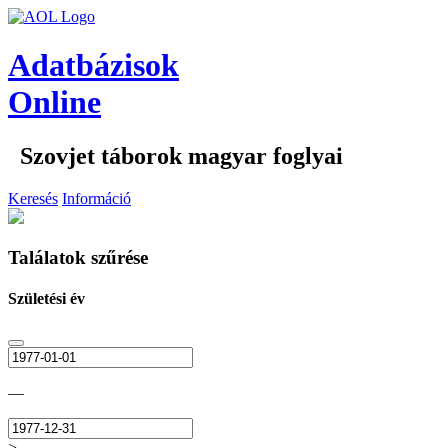
Adatbázisok
Online
Szovjet táborok magyar foglyai
Keresés
Információ
Találatok szűrése
Születési év
—
>