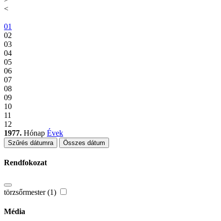
<
01
02
03
04
05
06
07
08
09
10
11
12
1977.
Hónap
Évek
Szűrés dátumra
Összes dátum
Rendfokozat
törzsőrmester (1)
Média