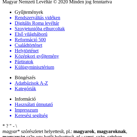
Magyar Nemzeti Levéltár © 2020 Minden jog fenntartva
Gyűjtemények
Rendszerváltás vidéken
Digitális Roma levéltár
Szovjetunióba elhurcoltak
Első világháború
Reformáció 500
Családtörténet
Helytörténet
Középkori gyűjtemény
Pártiratok
Külügyminisztérium
Böngészés
Adatbázisok A-Z
Kategóriák
Információ
Használati útmutató
Impresszum
Keresési segítség
*
?
"
-
\
magyar
*
szórészletet helyettesít, pl.:
magyarok
,
magyaroknak
,
magyarság
sz
?
n
egy betűt helyettesít, pl.: sz
e
nt, sz
á
n, sz
í
nben