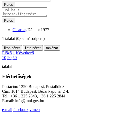
Keres
Keres
Clear tag
Dátum: 1977
1 találat
(0,02 másodperc)
ikon nézet
lista nézet
táblázat
Előző
1
Következő
10
20
50
találat
Elérhetőségek
Postacím: 1250 Budapest, Postafiók 3.
Cím: 1014 Budapest, Bécsi kapu tér 2-4.
Tel.: +36 1 225 2843, +36 1 225 2844
E-mail: info@mnl.gov.hu
e-mail
facebook
vimeo