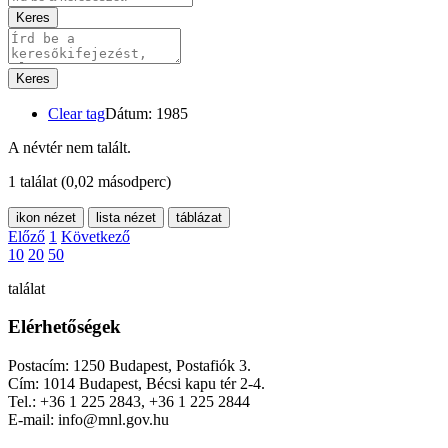
Keres
Keres
Clear tag
Dátum: 1985
A névtér nem talált.
1 találat
(0,02 másodperc)
ikon nézet
lista nézet
táblázat
Előző
1
Következő
10
20
50
találat
Elérhetőségek
Postacím: 1250 Budapest, Postafiók 3.
Cím: 1014 Budapest, Bécsi kapu tér 2-4.
Tel.: +36 1 225 2843, +36 1 225 2844
E-mail: info@mnl.gov.hu