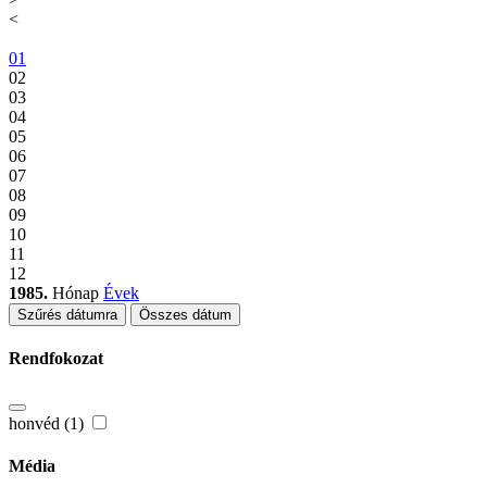
<
01
02
03
04
05
06
07
08
09
10
11
12
1985.
Hónap
Évek
Szűrés dátumra
Összes dátum
Rendfokozat
honvéd (1)
Média