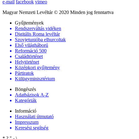
e-mail
facebook
vimeo
Magyar Nemzeti Levéltár © 2020 Minden jog fenntartva
Gyűjtemények
Rendszerváltás vidéken
Digitális Roma levéltár
Szovjetunióba elhurcoltak
Első világháború
Reformáció 500
Családtörténet
Helytörténet
Középkori gyűjtemény
Pártiratok
Külügyminisztérium
Böngészés
Adatbázisok A-Z
Kategóriák
Információ
Használati útmutató
Impresszum
Keresési segítség
*
?
"
-
\