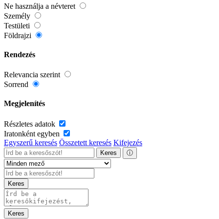
Ne használja a névteret
Személy
Testületi
Földrajzi
Rendezés
Relevancia szerint
Sorrend
Megjelenítés
Részletes adatok
Iratonként egyben
Egyszerű keresés
Összetett keresés
Kifejezés
Keres
ⓘ
Keres
Keres