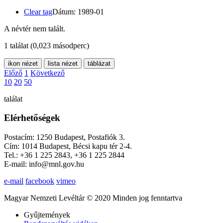
Clear tag
Dátum: 1989-01
A névtér nem talált.
1 találat
(0,023 másodperc)
ikon nézet
lista nézet
táblázat
Előző
1
Következő
10
20
50
találat
Elérhetőségek
Postacím: 1250 Budapest, Postafiók 3.
Cím: 1014 Budapest, Bécsi kapu tér 2-4.
Tel.: +36 1 225 2843, +36 1 225 2844
E-mail: info@mnl.gov.hu
e-mail
facebook
vimeo
Magyar Nemzeti Levéltár © 2020 Minden jog fenntartva
Gyűjtemények