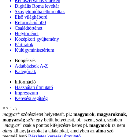
Rendszerváltás vidéken
Digitális Roma levéltár
Szovjetunióba elhurcoltak
Első világháború
Reformáció 500
Családtörténet
Helytörténet
Középkori gyűjtemény
Pártiratok
Külügyminisztérium
Böngészés
Adatbázisok A-Z
Kategóriák
Információ
Használati útmutató
Impresszum
Keresési segítség
*
?
"
-
\
magyar
*
szórészletet helyettesít, pl.:
magyarok
,
magyaroknak
,
magyarság
sz
?
n
egy betűt helyettesít, pl.: sz
e
nt, sz
á
n, sz
í
nben
"
magyar
"
csak a pontos kifejezésre keres pl.
magyarok
-ra nem
-
alma
kihagyja azokat a találatokat, amelyben az
alma
szó
megtalálható
Részletes keresési útmutató