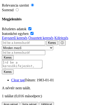
Relevancia szerint
Sorrend
Megjelenítés
Részletes adatok
Iratonként egyben
Egyszerű keresés
Összetett keresés
Kifejezés
Keres
ⓘ
Keres
Keres
Clear tag
Dátum: 1983-01-01
A névtér nem talált.
1 találat
(0,016 másodperc)
ikon nézet
lista nézet
táblázat