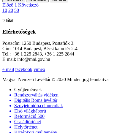
Előző
1
Következő
10
20
50
találat
Elérhetőségek
Postacím: 1250 Budapest, Postafiók 3.
Cím: 1014 Budapest, Bécsi kapu tér 2-4.
Tel.: +36 1 225 2843, +36 1 225 2844
E-mail: info@mnl.gov.hu
e-mail
facebook
vimeo
Magyar Nemzeti Levéltár © 2020 Minden jog fenntartva
Gyűjtemények
Rendszerváltás vidéken
Digitális Roma levéltár
Szovjetunióba elhurcoltak
Első világháború
Reformáció 500
Családtörténet
Helytörténet
Középkori gyűjtemény