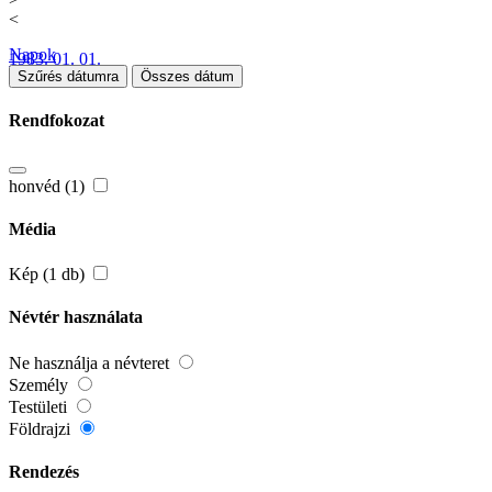
<
Napok
1983. 01. 01.
Szűrés dátumra
Összes dátum
Rendfokozat
honvéd (1)
Média
Kép (1 db)
Névtér használata
Ne használja a névteret
Személy
Testületi
Földrajzi
Rendezés