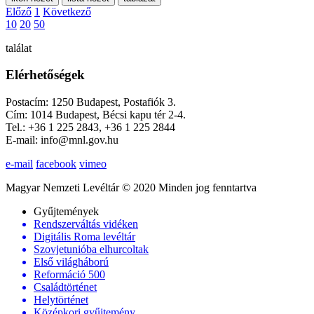
Előző
1
Következő
10
20
50
találat
Elérhetőségek
Postacím: 1250 Budapest, Postafiók 3.
Cím: 1014 Budapest, Bécsi kapu tér 2-4.
Tel.: +36 1 225 2843, +36 1 225 2844
E-mail: info@mnl.gov.hu
e-mail
facebook
vimeo
Magyar Nemzeti Levéltár © 2020 Minden jog fenntartva
Gyűjtemények
Rendszerváltás vidéken
Digitális Roma levéltár
Szovjetunióba elhurcoltak
Első világháború
Reformáció 500
Családtörténet
Helytörténet
Középkori gyűjtemény