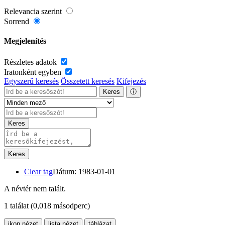
Relevancia szerint
Sorrend
Megjelenítés
Részletes adatok
Iratonként egyben
Egyszerű keresés
Összetett keresés
Kifejezés
Keres
ⓘ
Keres
Keres
Clear tag
Dátum: 1983-01-01
A névtér nem talált.
1 találat
(0,018 másodperc)
ikon nézet
lista nézet
táblázat