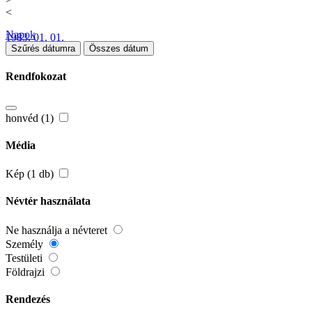
<
Napok
1983. 01. 01.
Szűrés dátumra
Összes dátum
Rendfokozat
honvéd (1)
Média
Kép (1 db)
Névtér használata
Ne használja a névteret
Személy
Testületi
Földrajzi
Rendezés