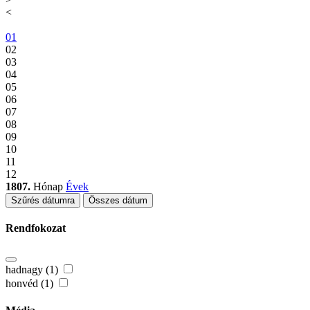
<
01
02
03
04
05
06
07
08
09
10
11
12
1807.
Hónap
Évek
Szűrés dátumra
Összes dátum
Rendfokozat
hadnagy (1)
honvéd (1)