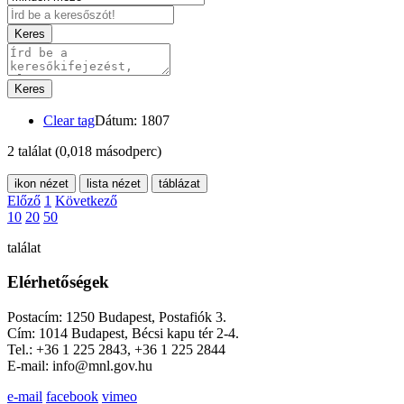
Keres
Keres
Clear tag
Dátum: 1807
2 találat
(0,018 másodperc)
ikon nézet
lista nézet
táblázat
Előző
1
Következő
10
20
50
találat
Elérhetőségek
Postacím: 1250 Budapest, Postafiók 3.
Cím: 1014 Budapest, Bécsi kapu tér 2-4.
Tel.: +36 1 225 2843, +36 1 225 2844
E-mail: info@mnl.gov.hu
e-mail
facebook
vimeo