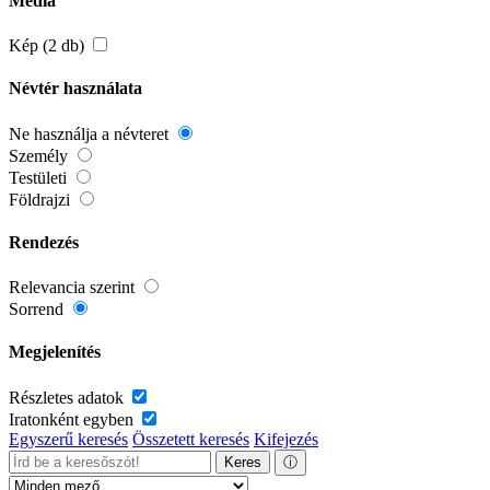
Média
Kép (2 db)
Névtér használata
Ne használja a névteret
Személy
Testületi
Földrajzi
Rendezés
Relevancia szerint
Sorrend
Megjelenítés
Részletes adatok
Iratonként egyben
Egyszerű keresés
Összetett keresés
Kifejezés
Keres
ⓘ