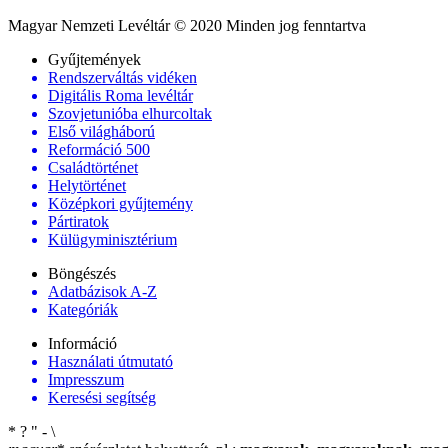
Magyar Nemzeti Levéltár © 2020 Minden jog fenntartva
Gyűjtemények
Rendszerváltás vidéken
Digitális Roma levéltár
Szovjetunióba elhurcoltak
Első világháború
Reformáció 500
Családtörténet
Helytörténet
Középkori gyűjtemény
Pártiratok
Külügyminisztérium
Böngészés
Adatbázisok A-Z
Kategóriák
Információ
Használati útmutató
Impresszum
Keresési segítség
*
?
"
-
\