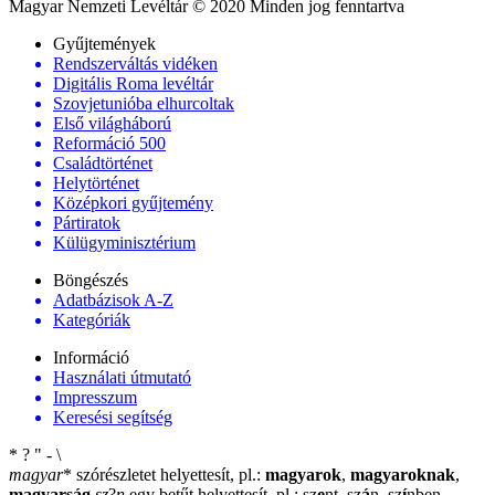
Magyar Nemzeti Levéltár © 2020 Minden jog fenntartva
Gyűjtemények
Rendszerváltás vidéken
Digitális Roma levéltár
Szovjetunióba elhurcoltak
Első világháború
Reformáció 500
Családtörténet
Helytörténet
Középkori gyűjtemény
Pártiratok
Külügyminisztérium
Böngészés
Adatbázisok A-Z
Kategóriák
Információ
Használati útmutató
Impresszum
Keresési segítség
*
?
"
-
\
magyar
*
szórészletet helyettesít, pl.:
magyarok
,
magyaroknak
,
magyarság
sz
?
n
egy betűt helyettesít, pl.: sz
e
nt, sz
á
n, sz
í
nben