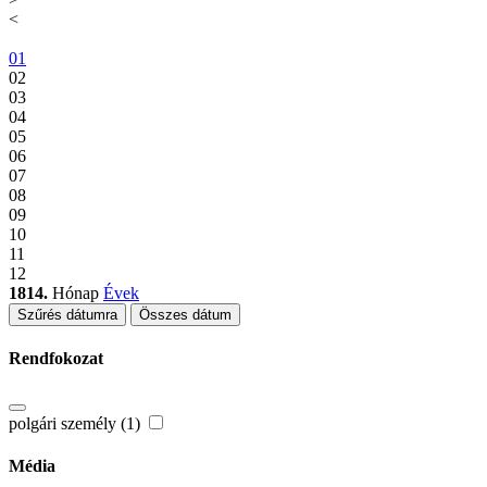
<
01
02
03
04
05
06
07
08
09
10
11
12
1814.
Hónap
Évek
Szűrés dátumra
Összes dátum
Rendfokozat
polgári személy (1)
Média