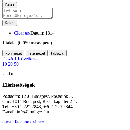
Keres
Keres
Clear tag
Dátum: 1814
1 találat
(0,059 másodperc)
ikon nézet
lista nézet
táblázat
Előző
1
Következő
10
20
50
találat
Elérhetőségek
Postacím: 1250 Budapest, Postafiók 3.
Cím: 1014 Budapest, Bécsi kapu tér 2-4.
Tel.: +36 1 225 2843, +36 1 225 2844
E-mail: info@mnl.gov.hu
e-mail
facebook
vimeo