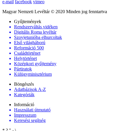
e-mail
facebook
vimeo
Magyar Nemzeti Levéltár © 2020 Minden jog fenntartva
Gyűjtemények
Rendszerváltás vidéken
Digitális Roma levéltár
Szovjetunióba elhurcoltak
Első világháború
Reformáció 500
Családtörténet
Helytörténet
Középkori gyűjtemény
Pártiratok
Külügyminisztérium
Böngészés
Adatbázisok A-Z
Kategóriák
Információ
Használati útmutató
Impresszum
Keresési segítség
*
?
"
-
\