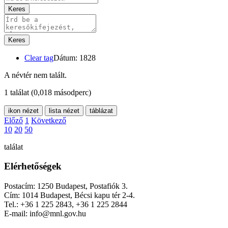
Keres
Keres
Clear tag
Dátum: 1828
A névtér nem talált.
1 találat
(0,018 másodperc)
ikon nézet
lista nézet
táblázat
Előző
1
Következő
10
20
50
találat
Elérhetőségek
Postacím: 1250 Budapest, Postafiók 3.
Cím: 1014 Budapest, Bécsi kapu tér 2-4.
Tel.: +36 1 225 2843, +36 1 225 2844
E-mail: info@mnl.gov.hu