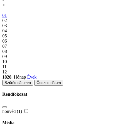
<
01
02
03
04
05
06
07
08
09
10
11
12
1828.
Hónap
Évek
Szűrés dátumra
Összes dátum
Rendfokozat
honvéd (1)
Média