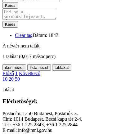
Keres
Keres
Clear tag
Dátum: 1847
A névtér nem talált.
1 találat
(0,017 másodperc)
ikon nézet
lista nézet
táblázat
Előző
1
Következő
10
20
50
találat
Elérhetőségek
Postacím: 1250 Budapest, Postafiók 3.
Cím: 1014 Budapest, Bécsi kapu tér 2-4.
Tel.: +36 1 225 2843, +36 1 225 2844
E-mail: info@mnl.gov.hu