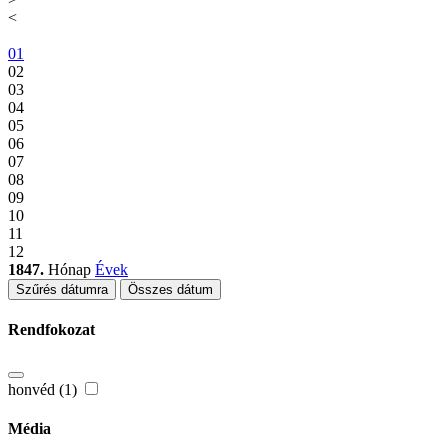
<
01
02
03
04
05
06
07
08
09
10
11
12
1847.
Hónap
Évek
Szűrés dátumra
Összes dátum
Rendfokozat
honvéd (1)
Média