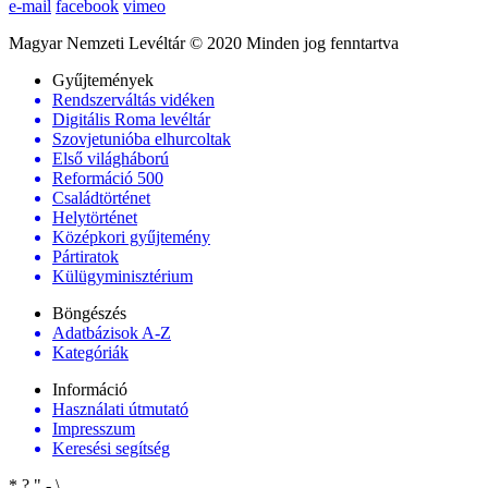
e-mail
facebook
vimeo
Magyar Nemzeti Levéltár © 2020 Minden jog fenntartva
Gyűjtemények
Rendszerváltás vidéken
Digitális Roma levéltár
Szovjetunióba elhurcoltak
Első világháború
Reformáció 500
Családtörténet
Helytörténet
Középkori gyűjtemény
Pártiratok
Külügyminisztérium
Böngészés
Adatbázisok A-Z
Kategóriák
Információ
Használati útmutató
Impresszum
Keresési segítség
*
?
"
-
\